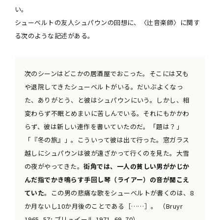
い。
シューベルトの友人シュパウンの回想に、〈辻音楽師〉に関す
る次のような記述がある。
次のシーンはどこかの居酒屋でおこった。そこには又も
や退院してきたシューベルトがいる。だいぶよくなっ
た、ありがとう、と彼はシュパウンにいう。しかし、相
変わらず不眠とめまいに苦しんでいる。それにもかかわ
らず、彼は新しい連作を書いていたのだ。「題は？」
「『冬の旅』」。こういって彼は出て行った。窓ガラス
越しにシュパウンは彼が遠ざかって行くのを見た。大雪
の夜がやってきた。
街角では、一人の貧しい男がかじか
んだ指でかき鳴らす手回し琴（ライアー）の音が聞こえ
ていた
。この男の悲痛な歌をシューベルトが書くのは、8
か月ないし10か月後のことである［……］。 （Bruyr
1965, 57; ブリュイール 1971, 69–70）