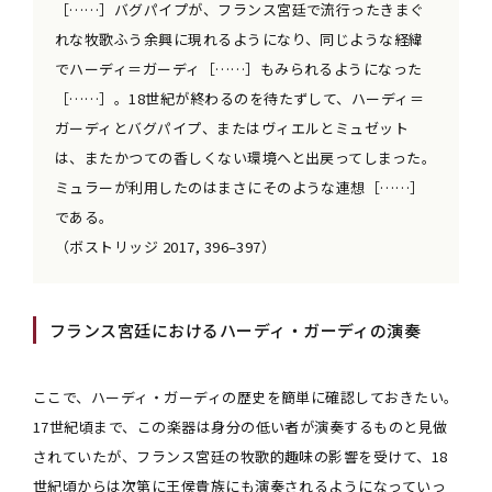
［……］バグパイプが、フランス宮廷で流行ったきまぐ
れな牧歌ふう余興に現れるようになり、同じような経緯
でハーディ＝ガーディ［……］もみられるようになった
［……］。18世紀が終わるのを待たずして、ハーディ＝
ガーディとバグパイプ、またはヴィエルとミュゼット
は、またかつての香しくない環境へと出戻ってしまった。
ミュラーが利用したのはまさにそのような連想［……］
である。
（ボストリッジ 2017, 396–397）
フランス宮廷におけるハーディ・ガーディの演奏
ここで、ハーディ・ガーディの歴史を簡単に確認しておきたい。
17世紀頃まで、この楽器は身分の低い者が演奏するものと見做
されていたが、フランス宮廷の牧歌的趣味の影響を受けて、18
世紀頃からは次第に王侯貴族にも演奏されるようになっていっ