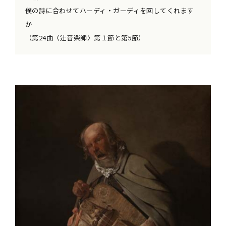
僕の詩に合わせてハーディ・ガーディを回してくれます
か
（第24曲〈辻音楽師〉第１節と第5節）