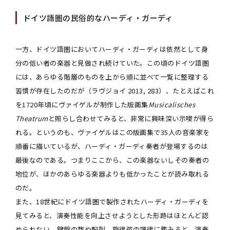
ドイツ語圏の民俗的なハーディ・ガーディ
一方、ドイツ語圏においてハーディ・ガーディは依然として身
分の低い者の楽器と見做され続けていた。この頃のドイツ語圏
には、あらゆる階層のものを上から順に並べて一覧に整理する
習慣が存在したのだが（ラヴジョイ 2013, 283）、たとえばこれ
を1720年頃にヴァイゲルが制作した版画集
Musicalisches
Theatrum
と照らし合わせてみると、非常に興味深い示唆が得ら
れる。というのも、ヴァイゲルはこの版画集で35人の音楽家を
順番に描いているが、ハーディ・ガーディ奏者が登場するのは
最後なのである。つまりここから、この楽器ないしその奏者の
地位が、ほかのあらゆる楽器よりも低かったことが読み取れる
のだ。
また、18世紀にドイツ語圏で製作されたハーディ・ガーディを
見てみると、演奏性能を向上させようとした形跡はほとんど認
められない。鍵盤の数や配列、旋律弦の調律に鑑みると、演奏