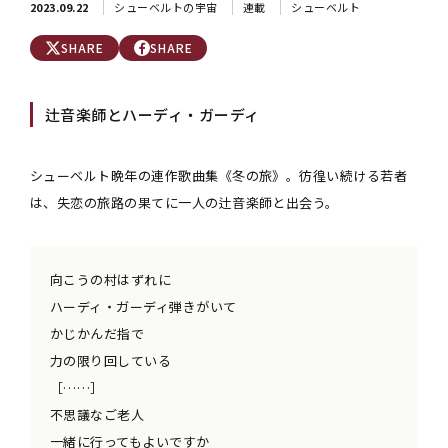
2023.09.22
シューベルトの宇宙
連載
シューベルト
SHARE
SHARE
辻音楽師とハーディ・ガーディ
シューベルト晩年の連作歌曲集《冬の旅》。彷徨い続ける若者
は、失恋の旅路の果てに一人の辻音楽師と出会う。
向こうの村はずれに
ハーディ・ガーディ弾きがいて
かじかんだ指で
力の限り回している
［……］
不思議なご老人
一緒に行ってもよいですか