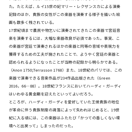
た。たとえば、ルイ15世の妃マリー・レクザンスカによる演奏
記録のほか、貴族の女性がこの楽器を演奏する様子を描いた絵
画も数多く残されている。
17世紀頃まで農民や物乞いに演奏されてきたこの楽器で宮廷音
楽を演奏するには、大幅な楽器改良が必須であった。事実、こ
の楽器が宮廷で演奏されるほかの楽器と同等の音域や表現力を
獲得するための工夫が施されたことで、ようやく宮廷の楽器と
認められるようになったことが当時の記録から明らかである。
（Anon 1750;Terrasson 1768）また、18世紀のパリでは、この
楽器で演奏できる音楽作品が234作品出版された（Green
2016，66―88）。18世紀フランスにおいてハーディ・ガーディ
はいわゆる黄金期を迎えたといってよいだろう。
ところが、ハーディ・ガーディを愛好していた王侯貴族の地位
が革命に伴う貴族制度の凋落によって失われはじめると、19世
紀に入る頃には、この楽器はふたたび「かつての香しくない環
境へと出戻って」しまったのだった。