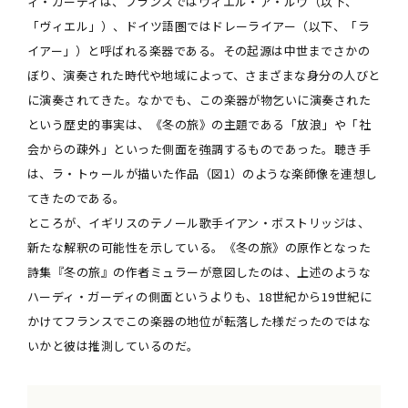
ィ・ガーディは、フランスではヴィエル・ア・ルウ（以下、
「ヴィエル」）、ドイツ語圏ではドレーライアー（以下、「ラ
イアー」）と呼ばれる楽器である。その起源は中世までさかの
ぼり、演奏された時代や地域によって、さまざまな身分の人びと
に演奏されてきた。なかでも、この楽器が物乞いに演奏された
という歴史的事実は、《冬の旅》の主題である「放浪」や「社
会からの疎外」といった側面を強調するものであった。聴き手
は、ラ・トゥールが描いた作品（図1）のような楽師像を連想し
てきたのである。
ところが、イギリスのテノール歌手イアン・ボストリッジは、
新たな解釈の可能性を示している。《冬の旅》の原作となった
詩集『冬の旅』の作者ミュラーが意図したのは、上述のような
ハーディ・ガーディの側面というよりも、18世紀から19世紀に
かけてフランスでこの楽器の地位が転落した様だったのではな
いかと彼は推測しているのだ。