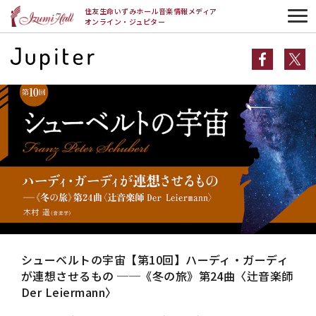
HOME
シューベルトの宇宙
連載
シューベルトの宇宙【第10回】ハー
住友生命いずみホール音楽情報メディア
ディ・ガーディが連想させるもの ──《冬の旅》第24曲〈辻音楽師 Der
オンライン・ジュピター
Leiermann〉
シューベルトの宇宙【第10回】ハーディ・ガーディ
が連想させるもの ──《冬の旅》第24曲〈辻音楽師
Der Leiermann〉