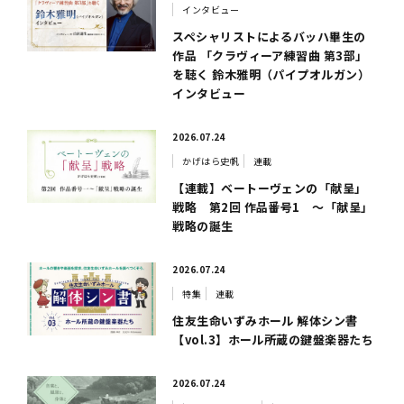
インタビュー
スペシャリストによるバッハ畢生の
作品 「クラヴィーア練習曲 第3部」
を聴く 鈴木雅明（パイプオルガン）
インタビュー
2026.07.24
かげはら史帆
連載
【連載】ベートーヴェンの「献呈」
戦略 第2回 作品番号1 ～「献呈」
戦略の誕生
2026.07.24
特集
連載
住友生命いずみホール 解体シン書
【vol.3】ホール所蔵の鍵盤楽器たち
2026.07.24