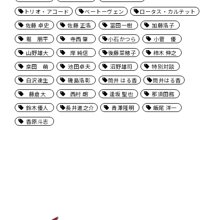
トリオ・アコード
ベートーヴェン
ロータス・カルテット
佐藤 卓史
佐藤 正浩
冨田一樹
加藤浩子
堀 朋平
寺西 肇
小石かつら
小菅 優
山野雄大
岸 純信
後藤菜穂子
柿木 伸之
桒田 萌
池田卓夫
沼野雄司
特別対談
白沢達生
磯島浩彰
筒井 はる香
筒井はる香
藤倉大
西村 朗
逢坂 聖也
那須田務
鈴木優人
長井進之介
青澤隆明
飯尾 洋一
香原斗志