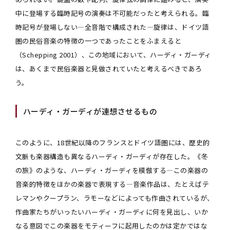
中に登場する臨時記号の演奏は不可能だったと考えられる。臨
時記号が登場しない―全音階で構成された―旋律は、ドイツ語
圏の民俗音楽の特徴の一つであったことをふまえると
（Schepping 2001）、この地域において、ハーディ・ガーディ
は、あくまで民俗楽器と見做されていたと考えるべきであろ
う。
ハーディ・ガーディが連想させるもの
このように、18世紀以降のフランスとドイツ語圏には、歴史的
文脈も楽器構造も異なるハーディ・ガーディが存在した。《冬
の旅》のような、ハーディ・ガーディを模倣する―この楽器の
音楽的特徴をほかの楽器で表現する―音楽作品は、たとえばテ
レマンやクープラン、ラモーなどによっても作曲されているが、
作曲家たちがいったいハーディ・ガーディに何を見出し、いか
なる意図でこの楽器をモティーフに起用したのかは定かではな