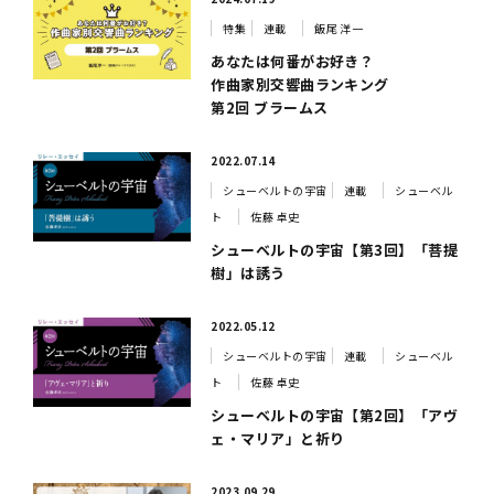
特集
連載
飯尾 洋一
あなたは何番がお好き？
作曲家別交響曲ランキング
第2回 ブラームス
2022.07.14
シューベルトの宇宙
連載
シューベル
ト
佐藤 卓史
シューベルトの宇宙【第3回】「菩提
樹」は誘う
2022.05.12
シューベルトの宇宙
連載
シューベル
ト
佐藤 卓史
シューベルトの宇宙【第2回】「アヴ
ェ・マリア」と祈り
2023.09.29