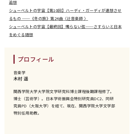
追想
シューベルトの宇宙【第10回】ハーディ・ガーディが連想させ
るもの ──《冬の旅》第24曲〈辻音楽師 〉
シューベルトの宇宙【最終回】鳴らない弦──さすらいと日本
をめぐる随想
プロフィール
音楽学
木村 遥
関西学院大学大学院文学研究科博士課程後期課程修了。
博士（芸術学）。日本学術振興会特別研究員DC2、同研
究員PD（大阪大学）を経て、現在、関西学院大学文学部
特別任用助教。