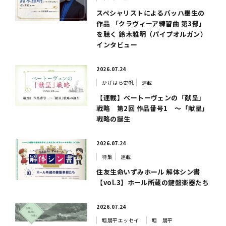
スペシャリストによるバッハ畢生の
作品 「クラヴィーア練習曲 第3部」
を聴く 鈴木雅明（パイプオルガン）
インタビュー
2026.07.24
かげはら史帆
連載
【連載】ベートーヴェンの「献呈」
戦略 第2回 作品番号1 ～「献呈」
戦略の誕生
2026.07.24
特集
連載
住友生命いずみホール 解体シン書
【vol.3】ホール所蔵の鍵盤楽器たち
2026.07.24
堀朋平エッセイ
堀 朋平