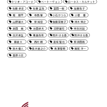
トリオ・アコード
ベートーヴェン
ロータス・カルテット
佐藤 卓史
佐藤 正浩
冨田一樹
加藤浩子
堀 朋平
寺西 肇
小石かつら
小菅 優
山野雄大
岸 純信
後藤菜穂子
柿木 伸之
桒田 萌
池田卓夫
沼野雄司
特別対談
白沢達生
磯島浩彰
筒井 はる香
筒井はる香
藤倉大
西村 朗
逢坂 聖也
那須田務
鈴木優人
長井進之介
青澤隆明
飯尾 洋一
香原斗志