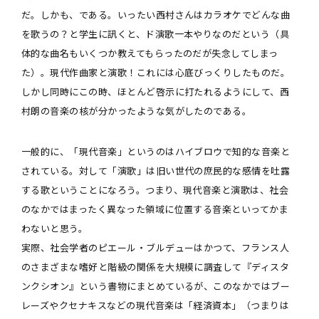
だ。しかも、である。いったい西村さんはカラオケでどんな曲
を歌うの？と学生に訊くと、ド演歌一本やりなのだという（具
体的な曲名もいくつか教えてもらったのだが失念してしまっ
た）。現代作曲家と演歌！これには心底びっくりしたものだ。
しかし同時にこの時、ほとんど啓示に打たれるようにして、西
村朗の音楽の核が分かったような気がしたのである。
一般的に、「現代音楽」というのはハイブロウで知的な音楽と
されている。対して「演歌」は旧い世代の庶民的な感情を吐露
する歌ということになろう。つまり、現代音楽と演歌は、社会
のなかではまったく異なった領域に位置する音楽といってかま
わないと思う。
実際、社会学者のピエール・ブルデューはかつて、フランス人
のさまざまな嗜好と階級の関係を大規模に調査して『ディスタ
ンクシオン』という書物にまとめているが、このなかではブー
レーズやクセナキスなどの現代音楽は「経済資本」（つまりは