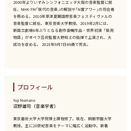
2000年よりいずみシンフォニエッタ大阪の音楽監督に就
任、NHK-FM｢現代の音楽｣の解説や｢N響アワー｣の司会者
を務める。2010年草津夏期国際音楽フェスティヴァルの
音楽監督に就任。東京音楽大学教授。2019年2月には、
新国立劇場6年ぶりとなる創作委嘱作品・世界初演「紫苑
物語」がオペラ芸術監督大野和士の指揮で上演され、大
成功を収める。 2023年9月7日69歳で死去。
プロフィール
Yuji Numano
沼野雄司（音楽学者）
東京藝術大学大学院博士課程修了。現在、桐朋学園大学
教授。主に20世紀音楽をテーマに幅広く活動中。新著