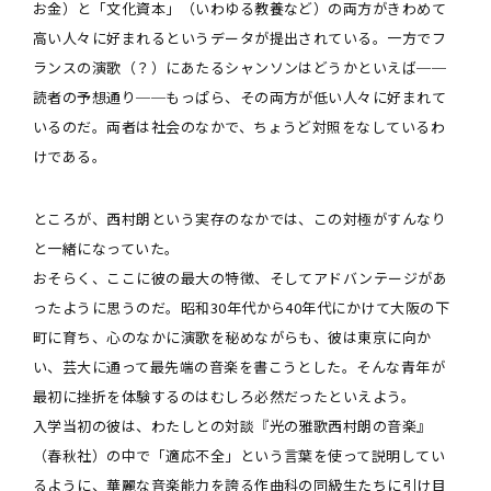
お金）と「文化資本」（いわゆる教養など）の両方がきわめて
高い人々に好まれるというデータが提出されている。一方でフ
ランスの演歌（？）にあたるシャンソンはどうかといえば──
読者の予想通り──もっぱら、その両方が低い人々に好まれて
いるのだ。両者は社会のなかで、ちょうど対照をなしているわ
けである。
ところが、西村朗という実存のなかでは、この対極がすんなり
と一緒になっていた。
おそらく、ここに彼の最大の特徴、そしてアドバンテージがあ
ったように思うのだ。昭和30年代から40年代にかけて大阪の下
町に育ち、心のなかに演歌を秘めながらも、彼は東京に向か
い、芸大に通って最先端の音楽を書こうとした。そんな青年が
最初に挫折を体験するのはむしろ必然だったといえよう。
入学当初の彼は、わたしとの対談『光の雅歌西村朗の音楽』
（春秋社）の中で「適応不全」という言葉を使って説明してい
るように、華麗な音楽能力を誇る作曲科の同級生たちに引け目