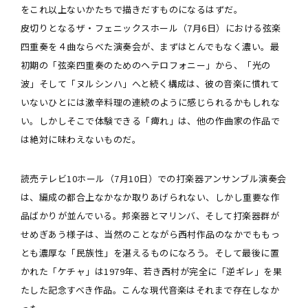
をこれ以上ないかたちで描きだすものになるはずだ。
皮切りとなるザ・フェニックスホール（7月6日）における弦楽
四重奏を４曲ならべた演奏会が、まずはとんでもなく濃い。最
初期の「弦楽四重奏のためのヘテロフォニー」から、「光の
波」そして「ヌルシンハ」へと続く構成は、彼の音楽に慣れて
いないひとには激辛料理の連続のように感じられるかもしれな
い。しかしそこで体験できる「痺れ」は、他の作曲家の作品で
は絶対に味わえないものだ。
読売テレビ10ホール（7月10日）での打楽器アンサンブル演奏会
は、編成の都合上なかなか取りあげられない、しかし重要な作
品ばかりが並んでいる。邦楽器とマリンバ、そして打楽器群が
せめぎあう様子は、当然のことながら西村作品のなかでももっ
とも濃厚な「民族性」を湛えるものになろう。そして最後に置
かれた「ケチャ」は1979年、若き西村が完全に「逆ギレ」を果
たした記念すべき作品。こんな現代音楽はそれまで存在しなか