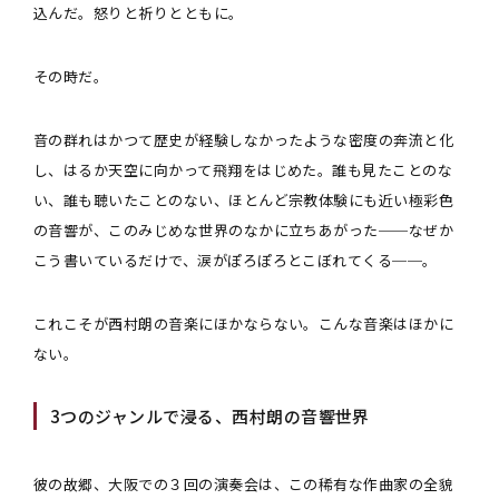
込んだ。怒りと祈りとともに。
その時だ。
音の群れはかつて歴史が経験しなかったような密度の奔流と化
し、はるか天空に向かって飛翔をはじめた。誰も見たことのな
い、誰も聴いたことのない、ほとんど宗教体験にも近い極彩色
の音響が、このみじめな世界のなかに立ちあがった──なぜか
こう書いているだけで、涙がぽろぽろとこぼれてくる──。
これこそが西村朗の音楽にほかならない。こんな音楽はほかに
ない。
3つのジャンルで浸る、西村朗の音響世界
彼の故郷、大阪での３回の演奏会は、この稀有な作曲家の全貌