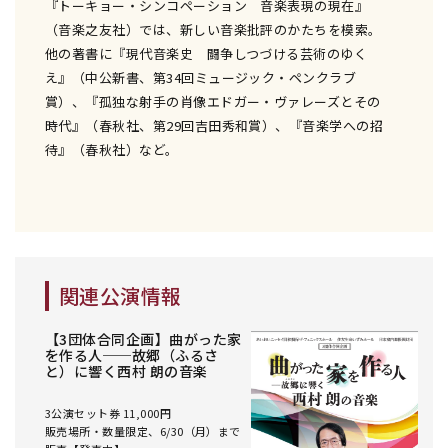
『トーキョー・シンコペーション 音楽表現の現在』
（音楽之友社）では、新しい音楽批評のかたちを模索。
他の著書に『現代音楽史 闘争しつづける芸術のゆく
え』（中公新書、第34回ミュージック・ペンクラブ
賞）、『孤独な射手の肖像エドガー・ヴァレーズとその
時代』（春秋社、第29回吉田秀和賞）、『音楽学への招
待』（春秋社）など。
関連公演情報
【3団体合同企画】曲がった家
を作る人──故郷（ふるさ
と）に響く西村 朗の音楽
3公演セット券 11,000円
販売場所・数量限定、6/30（月）まで