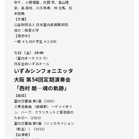
空千 、小野竜聖、花田 零、星山理
奈、高 眞炫、川久珠寿、林 壮馬、松
本知暁
【主催】
公益財団法人 日本室内楽振興財団
協力：相愛大学
【発売中】
一般 ￥4,000 学生 ￥2,000
7/12 （土） 16:00
〈室内オーケストラ〉
住友生命いずみホール
いずみシンフォニエッタ
大阪 第54回定期演奏会
「西村 朗―魂の軌跡」
【曲目】
室内交響曲 第1番（2003）
三重協奏曲 〈胡蝶夢〉 ～ヴァイオリ
ン、ハープ、クラリネットと管弦楽の
ための～（2023）
室内交響曲 第5番 〈リンカネイション
（転生）〉（2015）
【出演者】