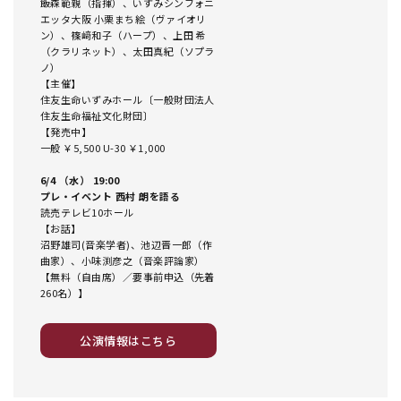
飯森範親（指揮）、いずみシンフォニ
エッタ大阪 小栗まち絵（ヴァイオリ
ン）、篠﨑和子（ハープ）、上田 希
（クラリネット）、太田真紀（ソプラ
ノ）
【主催】
住友生命いずみホール〔一般財団法人
住友生命福祉文化財団〕
【発売中】
一般 ￥5,500 U-30 ￥1,000
6/4 （水） 19:00
プレ・イベント 西村 朗を語る
読売テレビ10ホール
【お話】
沼野雄司(音楽学者)、池辺晋一郎（作
曲家）、小味渕彦之（音楽評論家）
【無料（自由席）／要事前申込（先着
260名）】
公演情報はこちら