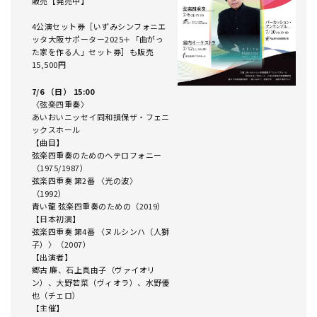
販売【発売中】
4公演セット券［いずみシンフォニエ
ッタ大阪サポーター2025＋「曲がっ
た家を作る人」セット券］も販売
15,500円
7/6 （日） 15:00
〈弦楽四重奏〉
あいおいニッセイ同和損保ザ・フェニ
ックスホール
【曲目】
弦楽四重奏のためのヘテロフォニー
（1975/1987）
弦楽四重奏 第2番 〈光の波〉
（1992）
青い龍 弦楽四重奏のための（2019）
【日本初演】
弦楽四重奏 第4番 〈ヌルシンハ（人獅
子）〉（2007）
【出演者】
郷古 廉、石上真由子（ヴァイオリ
ン）、大野若菜（ヴィオラ）、水野優
也（チェロ）
【主催】