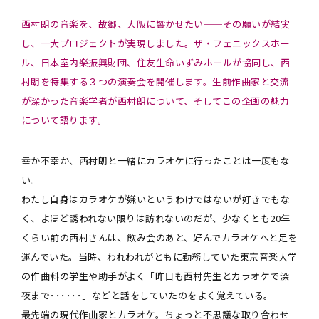
西村朗の音楽を、故郷、大阪に響かせたい──その願いが結実
し、一大プロジェクトが実現しました。ザ・フェニックスホー
ル、日本室内楽振興財団、住友生命いずみホールが協同し、西
村朗を特集する３つの演奏会を開催します。生前作曲家と交流
が深かった音楽学者が西村朗について、そしてこの企画の魅力
について語ります。
幸か不幸か、西村朗と一緒にカラオケに行ったことは一度もな
い。
わたし自身はカラオケが嫌いというわけではないが好きでもな
く、よほど誘われない限りは訪れないのだが、少なくとも20年
くらい前の西村さんは、飲み会のあと、好んでカラオケへと足を
運んでいた。当時、われわれがともに勤務していた東京音楽大学
の作曲科の学生や助手がよく「昨日も西村先生とカラオケで深
夜まで･･････」などと話をしていたのをよく覚えている。
最先端の現代作曲家とカラオケ。ちょっと不思議な取り合わせ