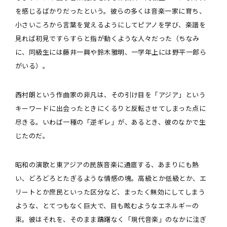
を感じるばかりだったという。彼らの多くは音楽一家に育ち、
小さいころから言葉を覚えるようにしてピアノを学び、楽譜を
見れば初見ですらすらと指が動くような人々だった（ちなみ
に、同級生には藤井一興や鈴木雅明、一学年上には野平一郎ら
がいる）。
西村朗という作曲家の非凡は、その引け目を「アジア」という
キーワードに出会ったときにくるりと反転させてしまった点に
尽きる。いわば一種の「逆ギレ」が、あるとき、彼のなかで生
じたのだ。
昭和の演歌と東アジアの民族音楽に通底する、あまりにも熱
い、どろどろとたぎるような情感の塊。高級とか低級とか、エ
リートとか庶民といった区分など、まったく無効にしてしまう
ような、とてつもなく巨大で、目も眩むようなエネルギーの
束。彼はそれを、そのまま躊躇なく「現代音楽」のなかに注ぎ