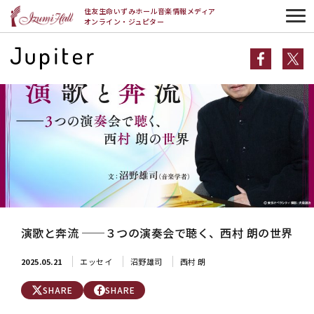
HOME
エッセイ
演歌と奔流 ──３つの演奏会で聴く、西村 朗の世界
住友生命いずみホール音楽情報メディア
オンライン・ジュピター
演歌と奔流 ──３つの演奏会で聴く、西村 朗の世界
2025.05.21
エッセイ
沼野雄司
西村 朗
SHARE
SHARE