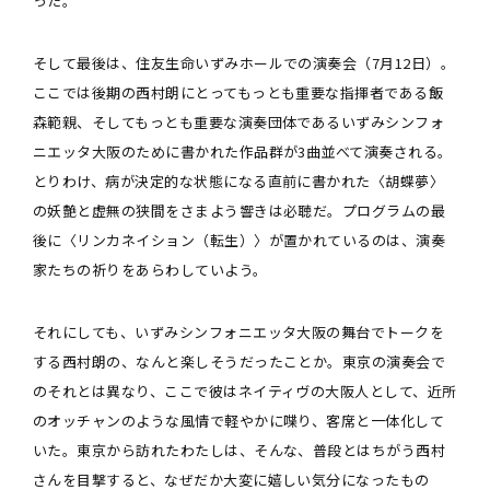
った。
そして最後は、住友生命いずみホールでの演奏会（7月12日）。
ここでは後期の西村朗にとってもっとも重要な指揮者である飯
森範親、そしてもっとも重要な演奏団体であるいずみシンフォ
ニエッタ大阪のために書かれた作品群が3曲並べて演奏される。
とりわけ、病が決定的な状態になる直前に書かれた〈胡蝶夢〉
の妖艶と虚無の狭間をさまよう響きは必聴だ。プログラムの最
後に〈リンカネイション（転生）〉が置かれているのは、演奏
家たちの祈りをあらわしていよう。
それにしても、いずみシンフォニエッタ大阪の舞台でトークを
する西村朗の、なんと楽しそうだったことか。東京の演奏会で
のそれとは異なり、ここで彼はネイティヴの大阪人として、近所
のオッチャンのような風情で軽やかに喋り、客席と一体化して
いた。東京から訪れたわたしは、そんな、普段とはちがう西村
さんを目撃すると、なぜだか大変に嬉しい気分になったもの