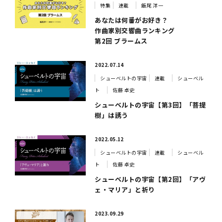
特集
連載
飯尾 洋一
あなたは何番がお好き？
作曲家別交響曲ランキング
第2回 ブラームス
2022.07.14
シューベルトの宇宙
連載
シューベル
ト
佐藤 卓史
シューベルトの宇宙【第3回】「菩提
樹」は誘う
2022.05.12
シューベルトの宇宙
連載
シューベル
ト
佐藤 卓史
シューベルトの宇宙【第2回】「アヴ
ェ・マリア」と祈り
2023.09.29