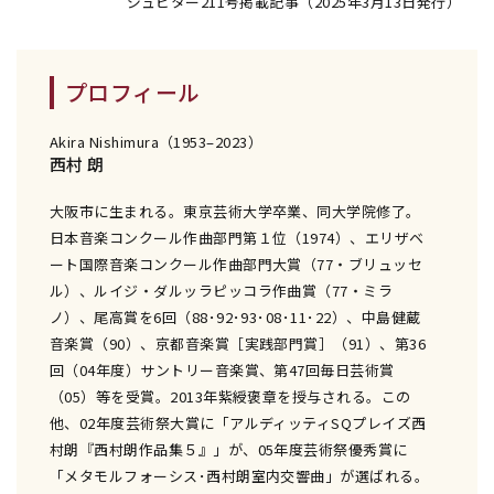
ジュピター211号掲載記事（2025年3月13日発行）
プロフィール
Akira Nishimura（1953–2023）
西村 朗
大阪市に生まれる。東京芸術大学卒業、同大学院修了。
日本音楽コンクール作曲部門第１位（1974）、エリザベ
ート国際音楽コンクール作曲部門大賞（77・ブリュッセ
ル）、ルイジ・ダルッラピッコラ作曲賞（77・ミラ
ノ）、尾高賞を6回（88･92･93･08･11･22）、中島健蔵
音楽賞（90）、京都音楽賞［実践部門賞］（91）、第36
回（04年度）サントリー音楽賞、第47回毎日芸術賞
（05）等を受賞。2013年紫綬褒章を授与される。この
他、02年度芸術祭大賞に「アルディッティSQプレイズ西
村朗『西村朗作品集５』」が、05年度芸術祭優秀賞に
「メタモルフォーシス･西村朗室内交響曲」が選ばれる。