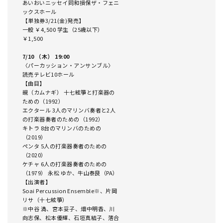
あいおいニッセイ同和損保ザ・フェニ
ックスホール
【単独券3/21(金)発売】
一般 ￥4,500 学生（25歳以下）
￥1,500
7/10 （木） 19:00
〈パーカッション・アンサンブル〉
読売テレビ10ホール
【曲目】
覡（カムナギ） 十七絃箏と打楽器の
ための（1992）
エクタール 3人のマリンバ奏者と2人
の打楽器奏者のための（1992）
キトラ 8台のマリンバのための
（2019）
ペンタ 5人の打楽器奏者のための
（2020）
ケチャ 6人の打楽器奏者のための
（1979） 永松 ゆか、牛山泰良（PA）
【出演者】
Soai Percussion Ensemble※、片岡
リサ（十七絃箏）
※中谷 満、宮本妥子、畑中明香、川
向志保、松本優輝、石垣真結子、落合