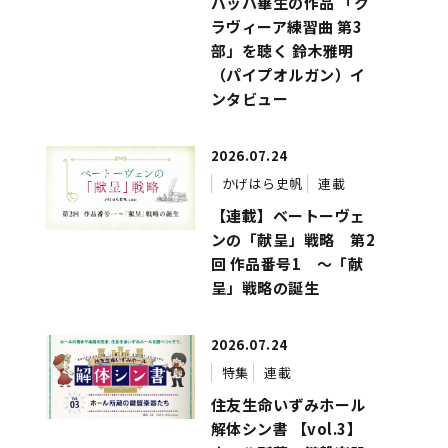
バッハ畢生の作品 「ク
ラヴィーア練習曲 第3
部」を聴く 鈴木雅明
（パイプオルガン）イ
ンタビュー
2026.07.24
かげはら史帆
連載
【連載】ベートーヴェ
ンの「献呈」戦略 第2
回 作品番号1 ～「献
呈」戦略の誕生
2026.07.24
特集
連載
住友生命いずみホール
解体シン書 【vol.3】