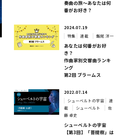
奏曲の旅～あなたは何
番がお好き？
2024.07.19
特集
連載
飯尾 洋一
あなたは何番がお好
き？
作曲家別交響曲ランキ
ング
第2回 ブラームス
2022.07.14
シューベルトの宇宙
連
載
シューベルト
佐
が
藤 卓史
シューベルトの宇宙
【第3回】「菩提樹」は