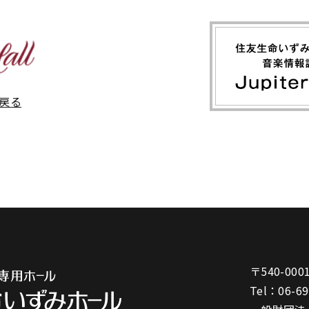
戻る
〒540-000
Tel：
06-6