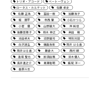
トリオ・アコード
ベートーヴェン
ロータス・カルテット
佐藤 卓史
佐藤 正浩
冨田一樹
加藤浩子
堀 朋平
寺西 肇
小石かつら
小菅 優
山野雄大
岸 純信
後藤菜穂子
柿木 伸之
桒田 萌
池田卓夫
沼野雄司
特別対談
白沢達生
磯島浩彰
筒井 はる香
筒井はる香
藤倉大
西村 朗
逢坂 聖也
那須田務
鈴木優人
長井進之介
青澤隆明
飯尾 洋一
香原斗志