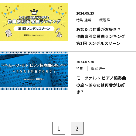
2024.05.23
特集
連載
飯尾 洋一
あなたは何番がお好き？
作曲家別交響曲ランキング
第1回 メンデルスゾーン
2023.07.20
特集
飯尾 洋一
モーツァルト ピアノ協奏曲
の旅～あなたは何番がお好
き？
1
2