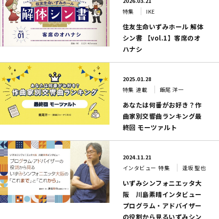
2026.03.21
特集
IKE
住友生命いずみホール 解体
シン書 【vol.1】客席のオ
ハナシ
2025.01.28
特集
連載
飯尾 洋一
あなたは何番がお好き？作
曲家別交響曲ランキング最
終回 モーツァルト
2024.11.21
インタビュー
特集
逢坂 聖也
いずみシンフォニエッタ大
阪 川島素晴インタビュー
プログラム・アドバイザー
の役割から見るいずみシン