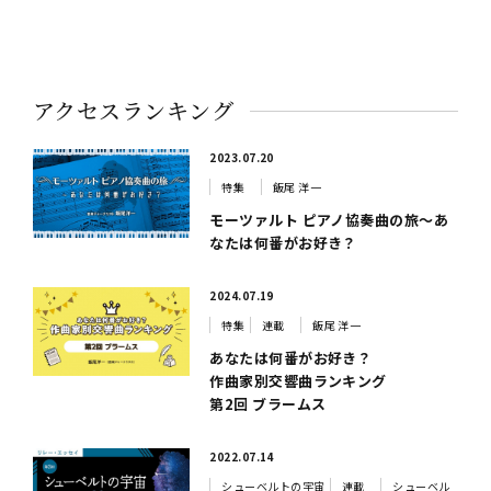
アクセスランキング
2023.07.20
特集
飯尾 洋一
モーツァルト ピアノ協奏曲の旅～あ
なたは何番がお好き？
2024.07.19
特集
連載
飯尾 洋一
あなたは何番がお好き？
作曲家別交響曲ランキング
第2回 ブラームス
2022.07.14
シューベルトの宇宙
連載
シューベル