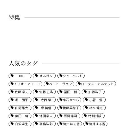
特集
人気のタグ
IKE
オルガン
シューベルト
トリオ・アコード
ベートーヴェン
ロータス・カルテット
佐藤 卓史
佐藤 正浩
冨田一樹
加藤浩子
堀 朋平
寺西 肇
小石かつら
小菅 優
山野雄大
岸 純信
後藤菜穂子
柿木 伸之
桒田 萌
池田卓夫
沼野雄司
特別対談
白沢達生
磯島浩彰
筒井 はる香
筒井はる香