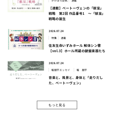
かげはら史帆
連載
【連載】ベートーヴェンの「献呈」
戦略 第2回 作品番号1 ～「献呈」
戦略の誕生
2026.07.24
特集
連載
住友生命いずみホール 解体シン書
【vol.3】ホール所蔵の鍵盤楽器たち
2026.07.24
堀朋平エッセイ
堀 朋平
音楽と、風景と、身体と「走りだし
た、ベートーヴェン」
もっと見る