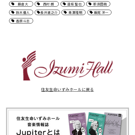
藤倉大
西村 朗
逢坂 聖也
那須田務
鈴木優人
長井進之介
青澤隆明
飯尾 洋一
香原斗志
住友生命いずみホールに戻る