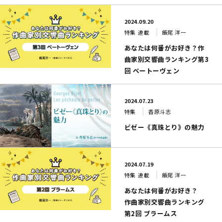
2024.09.20
特集
連載
飯尾 洋一
あなたは何番がお好き？作
曲家別交響曲ランキング第3
回 ベートーヴェン
2024.07.23
特集
香原斗志
ビゼー《真珠とり》の魅力
2024.07.19
特集
連載
飯尾 洋一
あなたは何番がお好き？
作曲家別交響曲ランキング
第2回 ブラームス