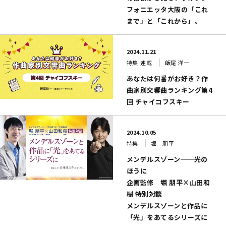
フォニエッタ大阪の「これ
まで」と「これから」。
2024.11.21
特集
連載
飯尾 洋一
あなたは何番がお好き？作
曲家別交響曲ランキング第4
回 チャイコフスキー
2024.10.05
特集
堀 朋平
メンデルスゾーン──光の
ほうに
企画監修 堀 朋平×山田和
樹 特別対談
メンデルスゾーンと作品に
「光」をあてるシリーズに