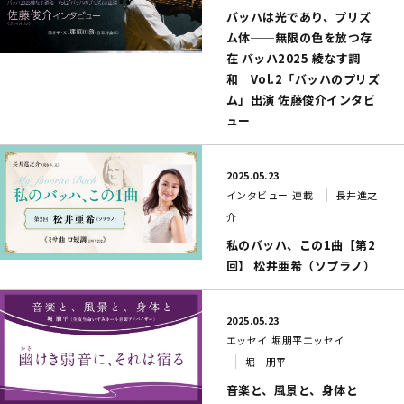
バッハは光であり、プリズ
ム体──無限の色を放つ存
在 バッハ2025 綾なす調
和 Vol.2「バッハのプリズ
ム」出演 佐藤俊介インタビ
ュー
2025.05.23
インタビュー
連載
長井進之
介
私のバッハ、この1曲【第2
回】 松井亜希（ソプラノ）
2025.05.23
エッセイ
堀朋平エッセイ
堀 朋平
音楽と、風景と、身体と