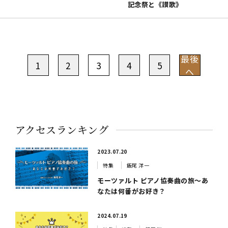
記念祭と《讃歌》
最後
1
2
3
4
5
へ
アクセスランキング
2023.07.20
特集
飯尾 洋一
モーツァルト ピアノ協奏曲の旅～あ
なたは何番がお好き？
2024.07.19