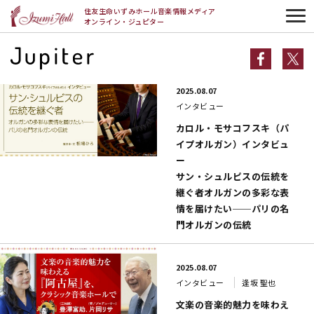
HOME
最新
住友生命いずみホール音楽情報メディア
オンライン・ジュピター
最新一覧
2025.08.07
インタビュー
カロル・モサコフスキ（パ
イプオルガン）インタビュ
ー
サン・シュルピスの伝統を
継ぐ者オルガンの多彩な表
情を届けたい──パリの名
門オルガンの伝統
2025.08.07
インタビュー
逢坂 聖也
文楽の音楽的魅力を味わえ