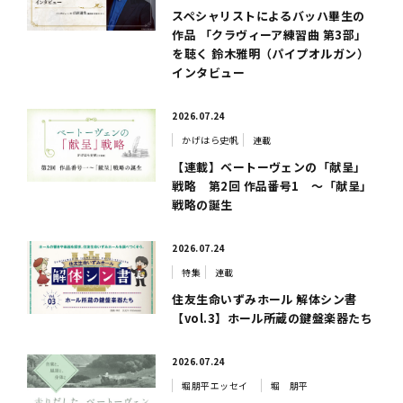
スペシャリストによるバッハ畢生の
作品 「クラヴィーア練習曲 第3部」
を聴く 鈴木雅明（パイプオルガン）
インタビュー
2026.07.24
かげはら史帆
連載
【連載】ベートーヴェンの「献呈」
戦略 第2回 作品番号1 ～「献呈」
戦略の誕生
2026.07.24
特集
連載
住友生命いずみホール 解体シン書
【vol.3】ホール所蔵の鍵盤楽器たち
2026.07.24
堀朋平エッセイ
堀 朋平