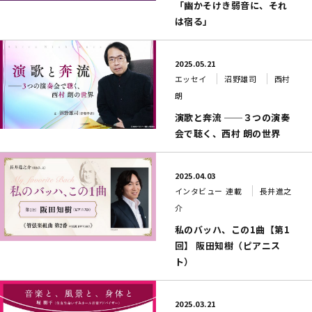
「幽かそけき弱音に、それ
は宿る」
2025.05.21
エッセイ
沼野雄司
西村
朗
演歌と奔流 ──３つの演奏
会で聴く、西村 朗の世界
2025.04.03
インタビュー
連載
長井進之
介
私のバッハ、この1曲【第1
回】 阪田知樹（ピアニス
ト）
2025.03.21