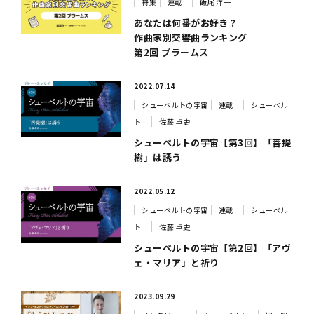
特集
連載
飯尾 洋一
あなたは何番がお好き？
作曲家別交響曲ランキング
第2回 ブラームス
2022.07.14
シューベルトの宇宙
連載
シューベル
ト
佐藤 卓史
シューベルトの宇宙【第3回】「菩提
樹」は誘う
2022.05.12
シューベルトの宇宙
連載
シューベル
ト
佐藤 卓史
シューベルトの宇宙【第2回】「アヴ
ェ・マリア」と祈り
2023.09.29