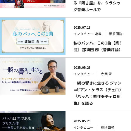
る『阿古屋』を、クラシッ
ク音楽ホールで
2025.07.18
インタビュー
連載
那須田務
私のバッハ、この1曲【第3
回】 那須田 務（音楽評論）
2025.05.23
インタビュー
寺西 肇
一瞬の響きに生きる ジャン
=ギアン・ケラス（チェロ）
『バッハ：無伴奏チェロ組
曲』を語る
2025.05.23
インタビュー
那須田務