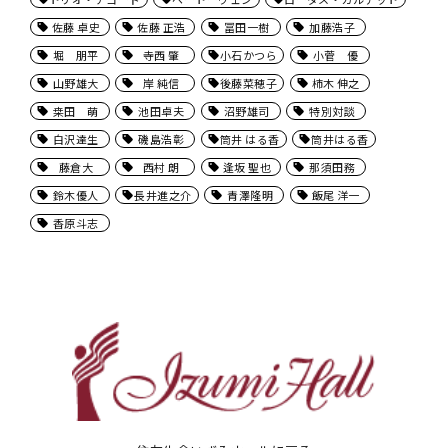
佐藤 卓史
佐藤 正浩
冨田一樹
加藤浩子
堀 朋平
寺西 肇
小石かつら
小菅 優
山野雄大
岸 純信
後藤菜穂子
柿木 伸之
桒田 萌
池田卓夫
沼野雄司
特別対談
白沢達生
磯島浩彰
筒井 はる香
筒井はる香
藤倉大
西村 朗
逢坂 聖也
那須田務
鈴木優人
長井進之介
青澤隆明
飯尾 洋一
香原斗志