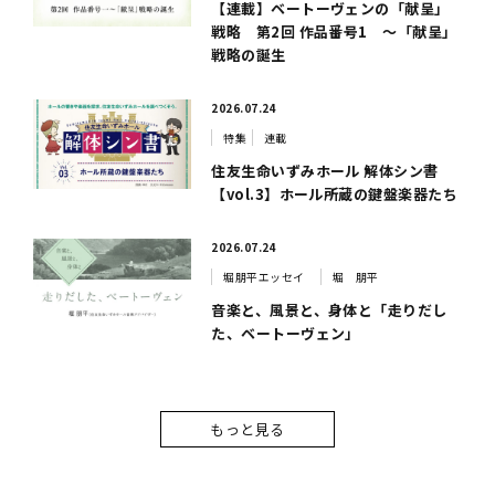
【連載】ベートーヴェンの「献呈」
戦略 第2回 作品番号1 ～「献呈」
戦略の誕生
2026.07.24
特集
連載
住友生命いずみホール 解体シン書
【vol.3】ホール所蔵の鍵盤楽器たち
2026.07.24
堀朋平エッセイ
堀 朋平
音楽と、風景と、身体と「走りだし
た、ベートーヴェン」
もっと見る