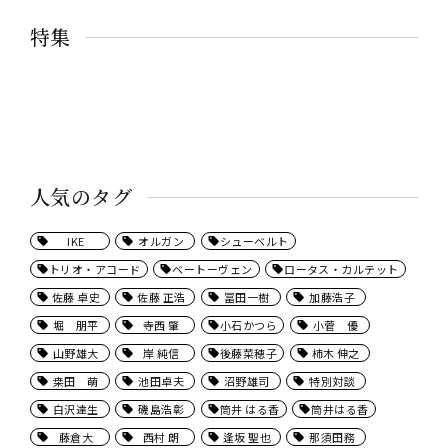
特集
人気のタグ
IKE
オルガン
シューベルト
トリオ・アコード
ベートーヴェン
ロータス・カルテット
佐藤 卓史
佐藤 正浩
冨田一樹
加藤浩子
堀 朋平
寺西 肇
小石かつら
小菅 優
山野雄大
岸 純信
後藤菜穂子
柿木 伸之
桒田 萌
池田卓夫
沼野雄司
特別対談
白沢達生
磯島浩彰
筒井 はる香
筒井はる香
藤倉大
西村 朗
逢坂 聖也
那須田務