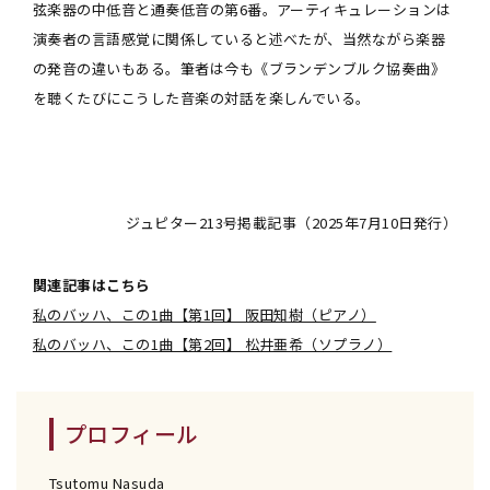
弦楽器の中低音と通奏低音の第6番。アーティキュレーションは
演奏者の言語感覚に関係していると述べたが、当然ながら楽器
の発音の違いもある。筆者は今も《ブランデンブルク協奏曲》
を聴くたびにこうした音楽の対話を楽しんでいる。
ジュピター213号掲載記事（2025年7月10日発行）
関連記事はこちら
私のバッハ、この1曲【第1回】 阪田知樹（ピアノ）
私のバッハ、この1曲【第2回】 松井亜希（ソプラノ）
プロフィール
Tsutomu Nasuda