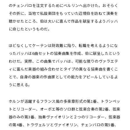
のチェンバロを注文するためにベルリンへ出かけた。おそらく
その折に、当地で私設楽団をもっていた辺境伯を訪ねて演奏を
聴かせたところ、伯は大いに喜んで作品を献呈するようバッハ
に命じたというものだ。
ほどなくしてケーテンは財政難に陥り、転職を考えるようにな
ったバッハは6曲セットの協奏曲集を作成、伯に献呈したという
わけだ。実際、この曲集でバッハは、可能な限りのヴァラエテ
ィに富んだ楽器の組み合わせとタイプの異なる協奏曲を書くこ
とで、自身の器楽の作曲家としての能力をアピールしているよ
うに思える。
ホルンが活躍するフランス風の多楽章形式の第1番、トランペッ
トとリコーダー、オーボエ等のソロ群と弦楽合奏の第2番、弦楽
器のみの第3番、独奏ヴァイオリンと２つのリコーダー、弦楽器
の第4番、トラヴェルソとヴァイオリン、チェンバロの第5番、