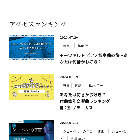
アクセスランキング
2023.07.20
特集
飯尾 洋一
モーツァルト ピアノ協奏曲の旅～あ
なたは何番がお好き？
2024.07.19
特集
連載
飯尾 洋一
あなたは何番がお好き？
作曲家別交響曲ランキング
第2回 ブラームス
2022.07.14
シューベルトの宇宙
連載
シューベル
ト
佐藤 卓史