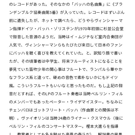
のレコードがあった。そのなかの「バッハの名曲集」に《ブラ
ンデンブルク協奏曲第5番》が入っていた。レコードはずいぶん
前に遺失したが、ネットで調べたら、どうやらヴィンシャーマ
ン指揮ドイツ・バッハ・ゾリステンが1970年初頭に杉並公会堂
で録音した音源のようだ。当時はイ・ムジチなど室内合奏団が
人気で、ヴィンシャーマンらもたびたび来日して日本のファン
にバッハを聴く喜びを教えてくれていた。と、訳知り顔で書い
たが、その頃筆者は中学生、将来フルーティストになることを
夢見ていた笛吹少年の関心事はフルートで、ランパルら華やか
なフランス系と違って、硬めの音色で素朴ないかにもドイツ
風。こういうフルートもいいなと思ったものだ。もし上記の録
音だとすれば、そのLPのフルート奏者は当時ベルリン・フィル
のメンバーでもあったペーター・ライデマイスター。ちなみに
チェンバロはゴットフリート・バッハ（作曲家との関係は不
明）。ヴァイオリンは当時24歳のライナー・クスマウル（後に
ベルリン・フィルのコンサートマスター。樫本大進らを指導
し、教育者としても名を馳せた楽界の泰斗だ）。解説書の風景