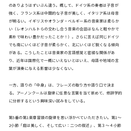
のありようはずいぶん違う。概して、ドイツ系の奏者は子音が
強く、フランス系は中間的な子音が美しく、イタリア系は母音
が明るい。イギリスやオランダ・ベルギー系の音楽家は柔らか
い（レオンハルトらの交わし合う音楽の会話はなんと軽やかで
素朴で味わい豊かだったことか！）。さらに言えば同じドイツ
でも南にいくほど子音が柔らかく、北にいくほど鋭くなる傾向
がある。こうしたことは音楽家の言語感覚と密接な関係があ
り、近年は国際化で一概にいえないとはいえ、母語や地域の言
葉が演奏に与える影響は少なくない。
一方、語りの「中身」は、フレーズの取り方や語り口で決ま
る。アーノンクールは旋律に任意な言葉を当て嵌めて、修辞学的
に分析するという興味深い試みをしている。
第5番の第1楽章冒頭の旋律を思い浮かべていただきたい。第1～
2小節「庭は美しく、そして広い：二つの叙述」、第３～４小節