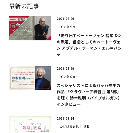
最新の記事
2026.08.06
インタビュー
「走り出すベートーヴェン 彗星 8つ
の軌道」信念としてのベートーヴェ
ン アブデル・ラーマン・エル＝バシ
ャ
2026.07.29
インタビュー
スペシャリストによるバッハ畢生の
作品 「クラヴィーア練習曲 第3部」
を聴く 鈴木雅明（パイプオルガン）
インタビュー
2026.07.24
かげはら史帆
連載