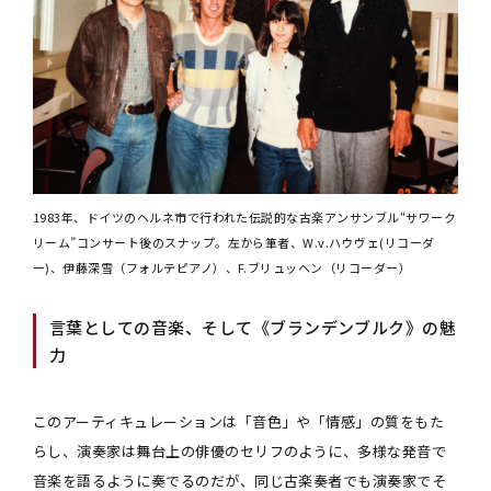
1983年、ドイツのヘルネ市で行われた伝説的な古楽アンサンブル“サワーク
リーム”コンサート後のスナップ。左から筆者、W.v.ハウヴェ(リコーダ
ー)、伊藤深雪（フォルテピアノ）、F.ブリュッヘン（リコーダー）
言葉としての音楽、そして《ブランデンブルク》の魅
力
このアーティキュレーションは「音色」や「情感」の質をもた
らし、演奏家は舞台上の俳優のセリフのように、多様な発音で
音楽を語るように奏でるのだが、同じ古楽奏者でも演奏家でそ