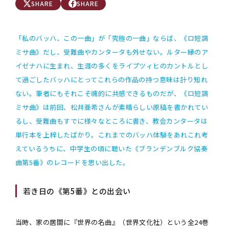
SHARE
SHARE
「私のバッハ、この一曲」が「究極の一曲」ならば、《ロ短調
ミサ曲》だし、受難曲やカンタータも外せない。ルター縁のア
イゼナハに生まれ、生涯の多くをライプツィヒのカントルとし
て過ごしたバッハにとってこれらの作品の持つ意味は計り知れ
ない。筆者にもそれこそ魂的に共感できるものだが、《ロ短調
ミサ曲》は前回、松井亜希さんが素晴らしい原稿を書かれてい
るし、受難曲もすでに様々なところに書き、教会カンタータは
単行本を上梓したばかり。これまでのバッハ体験をあれこれ考
えているうちに、中学生の頃に聴いた《ブランデンブルク協奏
曲第5番》のレコードを思い出した。
若き日の《第5番》との出会い
当時、家の居間に『世界の名曲』（世界文化社）という全24巻