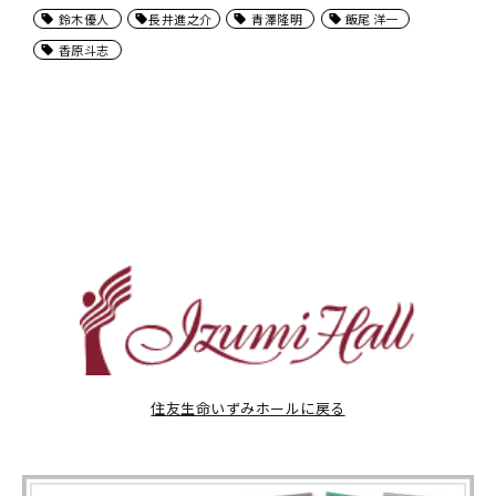
鈴木優人
長井進之介
青澤隆明
飯尾 洋一
香原斗志
住友生命いずみホールに戻る