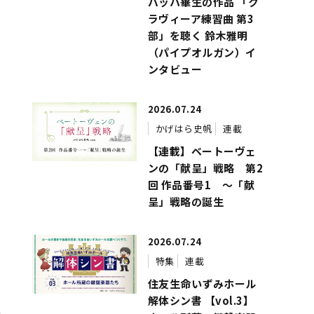
バッハ畢生の作品 「ク
ラヴィーア練習曲 第3
部」を聴く 鈴木雅明
（パイプオルガン）イ
ンタビュー
2026.07.24
かげはら史帆
連載
【連載】ベートーヴェ
ンの「献呈」戦略 第2
回 作品番号1 ～「献
呈」戦略の誕生
2026.07.24
特集
連載
住友生命いずみホール
解体シン書 【vol.3】
議