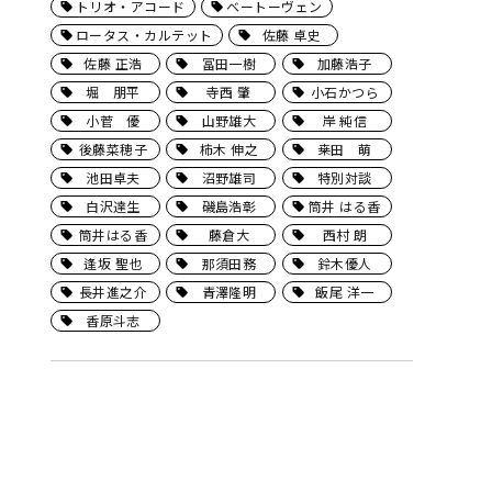
トリオ・アコード
ベートーヴェン
ロータス・カルテット
佐藤 卓史
佐藤 正浩
冨田一樹
加藤浩子
堀 朋平
寺西 肇
小石かつら
小菅 優
山野雄大
岸 純信
後藤菜穂子
柿木 伸之
桒田 萌
池田卓夫
沼野雄司
特別対談
白沢達生
磯島浩彰
筒井 はる香
筒井はる香
藤倉大
西村 朗
逢坂 聖也
那須田務
鈴木優人
長井進之介
青澤隆明
飯尾 洋一
香原斗志