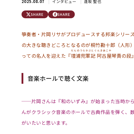
2025.08.07
インタビュー
逢坂 聖也
SHARE
SHARE
箏奏者・片岡リサがプロデュースする邦楽シリーズ
の大きな聴きどころとなるのが桐竹勘十郎（人形
だんのうらかぶとぐんきあこや
っての名人を迎えた『
壇浦兜軍記 阿古屋
琴責の段
音楽ホールで聴く文楽
──片岡さんは『和のいずみ』が始まった当時か
んがクラシック音楽のホールで古典作品を弾く、
がいたいと思います。