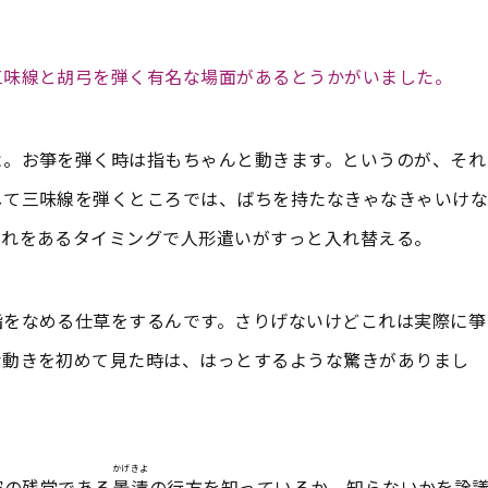
三味線と胡弓を弾く有名な場面があるとうかがいました。
よ。お箏を弾く時は指もちゃんと動きます。というのが、それ
して三味線を弾くところでは、ばちを持たなきゃなきゃいけな
それをあるタイミングで人形遣いがすっと入れ替える。
指をなめる仕草をするんです。さりげないけどこれは実際に箏
な動きを初めて見た時は、はっとするような驚きがありまし
かげきよ
家の残党である
景清
の行方を知っているか、知らないかを詮