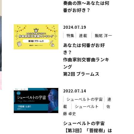
奏曲の旅～あなたは何
番がお好き？
2024.07.19
特集
連載
飯尾 洋一
あなたは何番がお好
き？
作曲家別交響曲ランキ
ング
第2回 ブラームス
2022.07.14
シューベルトの宇宙
連
ー
載
シューベルト
佐
藤 卓史
シューベルトの宇宙
【第3回】「菩提樹」は