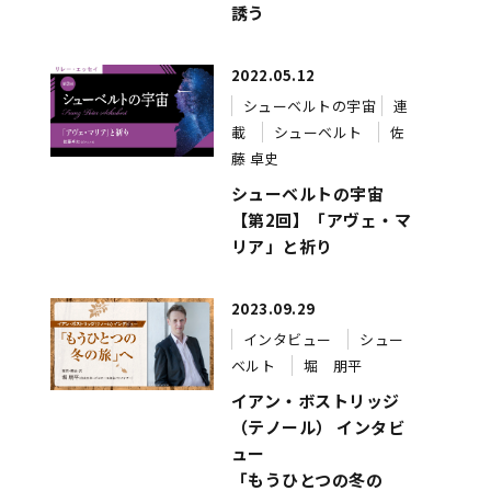
誘う
2022.05.12
シューベルトの宇宙
連
載
シューベルト
佐
藤 卓史
き
シューベルトの宇宙
【第2回】「アヴェ・マ
リア」と祈り
2023.09.29
インタビュー
シュー
ベルト
堀 朋平
イアン・ボストリッジ
（テノール） インタビ
ュー
「もうひとつの冬の