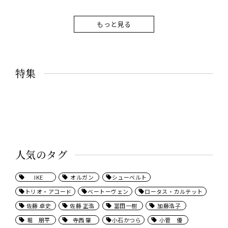
もっと見る
特集
人気のタグ
IKE
オルガン
シューベルト
トリオ・アコード
ベートーヴェン
ロータス・カルテット
佐藤 卓史
佐藤 正浩
冨田一樹
加藤浩子
堀 朋平
寺西 肇
小石かつら
小菅 優