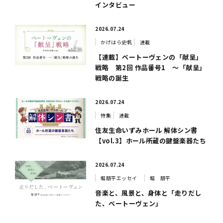
インタビュー
2026.07.24
かげはら史帆
連載
【連載】ベートーヴェンの「献呈」
戦略 第2回 作品番号1 ～「献呈」
戦略の誕生
2026.07.24
特集
連載
住友生命いずみホール 解体シン書
【vol.3】ホール所蔵の鍵盤楽器たち
2026.07.24
堀朋平エッセイ
堀 朋平
音楽と、風景と、身体と「走りだし
た、ベートーヴェン」