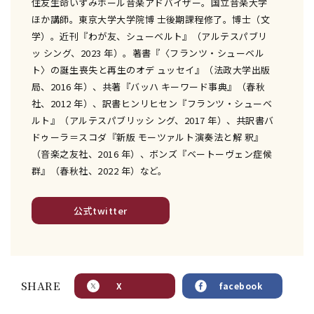
住友生命いずみホール音楽アドバイザー。国立音楽大学
ほか講師。東京大学大学院博 士後期課程修了。博士（文
学）。近刊『わが友、シューベルト』（アルテスパブリ
ッ シング、2023 年）。著書『〈フランツ・シューベル
ト〉の誕生――喪失と再生のオデ ュッセイ』（法政大学出版
局、2016 年）、共著『バッハ キーワード事典』（春秋
社、2012 年）、訳書ヒンリヒセン『フランツ・シューベ
ルト』（アルテスパブリッシ ング、2017 年）、共訳書バ
ドゥーラ＝スコダ『新版 モーツァルト――演奏法と解 釈』
（音楽之友社、2016 年）、ボンズ『ベートーヴェン症候
群』（春秋社、2022 年）など。
公式twitter
SHARE
X
facebook