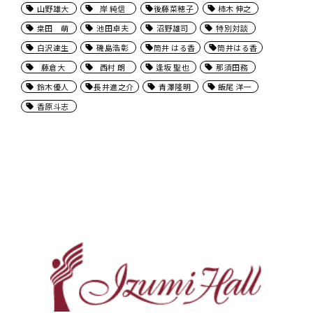
山野雄大
岸 純信
後藤菜穂子
柿木 伸之
桒田 萌
池田卓夫
沼野雄司
特別対談
白沢達生
磯島浩彰
筒井 はる香
筒井はる香
藤倉大
西村 朗
逢坂 聖也
那須田務
鈴木優人
長井進之介
青澤隆明
飯尾 洋一
香原斗志