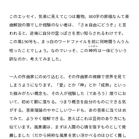
このエッセイ、気楽に見えてじつは難物。800字の原稿なんて楽
曲解説の類でしか経験のない者は、「さぁ自由にどうぞ」と言
われると、途端に自分の空っぽさを思い知らされるわけです。
この第190号も、まっ白のワードファイルを前に何時間うんうん
しんぎん
唸ったことでしょう。なのでいっそ、この
呻吟
は一体どういう
訳なのか、考えてみました。
一人の作曲家にのめり込むと、その作曲家の視線で世界を見て
しまうようになります。「愛」とか「神」とか「成熟」といっ
た掴みがたい概念も、その人が経験した（であろう）限りにお
いて、初めて腑に落ちる。つまり概念を自分のものにできる気
がする。音楽理論のややこしいワードも、あの音楽に当てはめ
てみて、ようやく理解できる。思えばこれは芸術のあり方にも
似ています。風景画は、まずは人間の心情を宿すものとして発
展しました（だから純粋な風景を思い浮かべるのはひどく難し