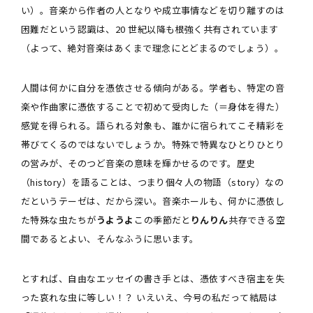
い）。音楽から作者の人となりや成立事情などを切り離すのは
困難だという認識は、20 世紀以降も根強く共有されています
（よって、絶対音楽はあくまで理念にとどまるのでしょう）。
人間は何かに自分を憑依させる傾向がある。学者も、特定の音
楽や作曲家に憑依することで初めて受肉した（＝身体を得た）
感覚を得られる。語られる対象も、誰かに宿られてこそ精彩を
帯びてくるのではないでしょうか。特殊で特異なひとりひとり
の営みが、そのつど音楽の意味を輝かせるのです。歴史
（history）を語ることは、つまり個々人の物語（story）なの
だというテーゼは、だから深い。音楽ホールも、何かに憑依し
た特殊な虫たちが
うようよ
――この季節だと
りんりん
――共存できる空
間であるとよい、そんなふうに思います。
とすれば、自由なエッセイの書き手とは、憑依すべき宿主を失
った哀れな虫に等しい！？ いえいえ、今号の私だって結局は