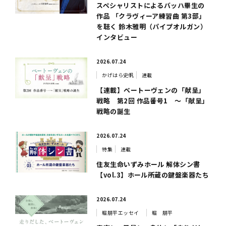
スペシャリストによるバッハ畢生の
作品 「クラヴィーア練習曲 第3部」
を聴く 鈴木雅明（パイプオルガン）
インタビュー
2026.07.24
かげはら史帆
連載
【連載】ベートーヴェンの「献呈」
戦略 第2回 作品番号1 ～「献呈」
戦略の誕生
2026.07.24
特集
連載
住友生命いずみホール 解体シン書
【vol.3】ホール所蔵の鍵盤楽器たち
2026.07.24
堀朋平エッセイ
堀 朋平