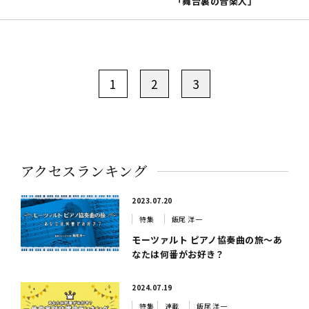
「舞台裏の音楽人」
1
2
3
アクセスランキング
2023.07.20
特集
飯尾 洋一
モーツァルト ピアノ協奏曲の旅～あ
なたは何番がお好き？
2024.07.19
特集
連載
飯尾 洋一