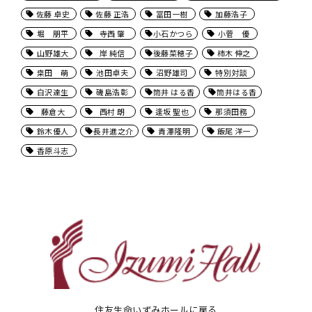
佐藤 卓史
佐藤 正浩
冨田一樹
加藤浩子
堀 朋平
寺西 肇
小石かつら
小菅 優
山野雄大
岸 純信
後藤菜穂子
柿木 伸之
桒田 萌
池田卓夫
沼野雄司
特別対談
白沢達生
磯島浩彰
筒井 はる香
筒井はる香
藤倉大
西村 朗
逢坂 聖也
那須田務
鈴木優人
長井進之介
青澤隆明
飯尾 洋一
香原斗志
住友生命いずみホールに戻る