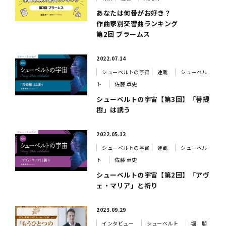
あなたは何番がお好き？
作曲家別交響曲ランキング
第2回 ブラームス
2022.07.14
シューベルトの宇宙
連載
シューベル
ト
佐藤 卓史
シューベルトの宇宙【第3回】「菩提
樹」は誘う
2022.05.12
シューベルトの宇宙
連載
シューベル
ト
佐藤 卓史
シューベルトの宇宙【第2回】「アヴ
ェ・マリア」と祈り
2023.09.29
インタビュー
シューベルト
堀 朋