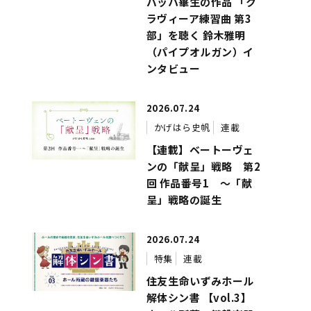
バッハ畢生の作品 「ク
ラヴィーア練習曲 第3
部」を聴く 鈴木雅明
（パイプオルガン）イ
ンタビュー
2026.07.24
かげはら史帆
連載
【連載】ベートーヴェ
ンの「献呈」戦略 第2
回 作品番号1 ～「献
呈」戦略の誕生
2026.07.24
特集
連載
住友生命いずみホール
解体シン書 【vol.3】