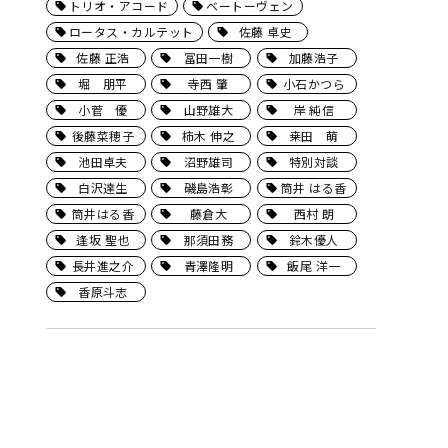
トリオ・アコード
ベートーヴェン
ロータス・カルテット
佐藤 卓史
佐藤 正浩
冨田一樹
加藤浩子
堀 朋平
寺西 肇
小石かつら
小菅 優
山野雄大
岸 純信
後藤菜穂子
柿木 伸之
桒田 萌
池田卓夫
沼野雄司
特別対談
白沢達生
磯島浩彰
筒井 はる香
筒井はる香
藤倉大
西村 朗
逢坂 聖也
那須田務
鈴木優人
長井進之介
青澤隆明
飯尾 洋一
香原斗志