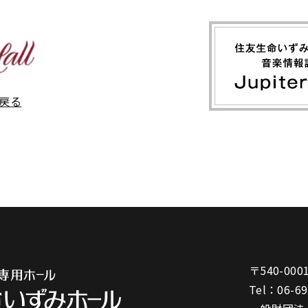
戻る
〒540-000
Tel：
06-6