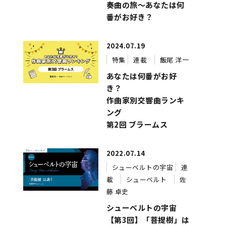
奏曲の旅～あなたは何
番がお好き？
2024.07.19
特集
連載
飯尾 洋一
あなたは何番がお好
き？
作曲家別交響曲ランキ
ング
第2回 ブラームス
2022.07.14
シューベルトの宇宙
連
載
シューベルト
佐
藤 卓史
シューベルトの宇宙
【第3回】「菩提樹」は