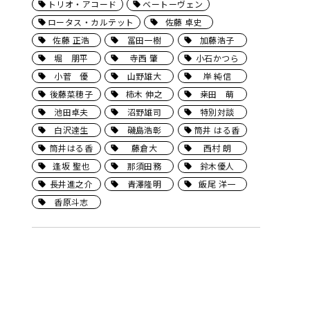
トリオ・アコード
ベートーヴェン
ロータス・カルテット
佐藤 卓史
佐藤 正浩
冨田一樹
加藤浩子
堀 朋平
寺西 肇
小石かつら
小菅 優
山野雄大
岸 純信
後藤菜穂子
柿木 伸之
桒田 萌
池田卓夫
沼野雄司
特別対談
白沢達生
磯島浩彰
筒井 はる香
筒井はる香
藤倉大
西村 朗
逢坂 聖也
那須田務
鈴木優人
長井進之介
青澤隆明
飯尾 洋一
香原斗志