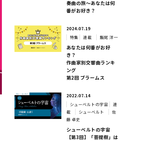
奏曲の旅～あなたは何
番がお好き？
2024.07.19
特集
連載
飯尾 洋一
あなたは何番がお好
き？
作曲家別交響曲ランキ
ング
第2回 ブラームス
2022.07.14
シューベルトの宇宙
連
載
シューベルト
佐
藤 卓史
シューベルトの宇宙
【第3回】「菩提樹」は