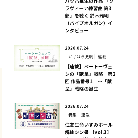
バッハ畢生の作品 「ク
ラヴィーア練習曲 第3
部」を聴く 鈴木雅明
（パイプオルガン）イ
）
ンタビュー
2026.07.24
）
かげはら史帆
連載
【連載】ベートーヴェ
ンの「献呈」戦略 第2
回 作品番号1 ～「献
呈」戦略の誕生
2026.07.24
特集
連載
住友生命いずみホール
解体シン書 【vol.3】