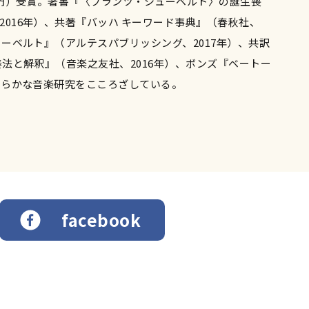
）受賞。著書『〈フランツ・シューベルト〉の誕生――喪
016年）、共著『バッハ キーワード事典』（春秋社、
ューベルト』（アルテスパブリッシング、2017年）、共訳
奏法と解釈』（音楽之友社、2016年）、ボンズ『ベートー
わらかな音楽研究をこころざしている。
facebook