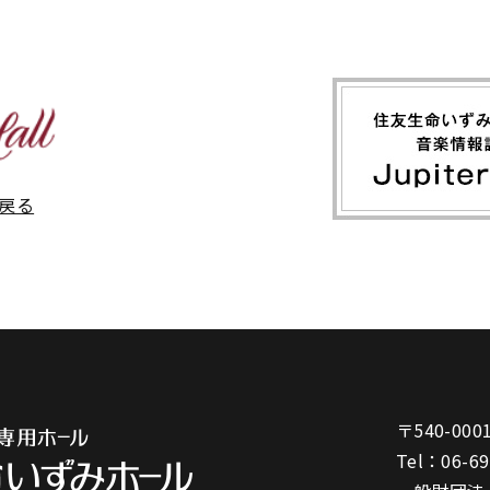
戻る
〒540-000
Tel：
06-6