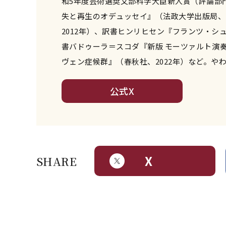
和5年度芸術選奨文部科学大臣新人賞（評論部門
失と再生のオデュッセイ』（法政大学出版局、2
2012年）、訳書ヒンリヒセン『フランツ・シ
書バドゥーラ＝スコダ『新版 モーツァルト――演
ヴェン症候群』（春秋社、2022年）など。や
公式X
X
SHARE