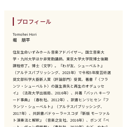
プロフィール
Tomohei Hori
堀 朋平
住友生命いずみホール音楽アドバイザー。国立音楽大
学・九州大学ほか非常勤講師。東京大学大学院博士後期
課程修了。博士（文学）。『わが友、シューベルト』
（アルテスパブリッシング、2023年）で令和5年度芸術選
奨文部科学大臣新人賞（評論部門）受賞。著書『〈フラ
ンツ・シューベルト〉の誕生――喪失と再生のオデュッセ
イ』（法政大学出版局、2016年）、共著『バッハ キーワ
ード事典』（春秋社、2012年）、訳書ヒンリヒセン『フ
ランツ・シューベルト』（アルテスパブリッシング、
2017年）、共訳書バドゥーラ＝スコダ『新版 モーツァル
ト――演奏法と解釈』（音楽之友社、2016年）、ボンズ『ベ
ートーヴェン症候群』（春秋社、2022年）など。やわら