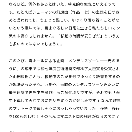
なるほど。例外もあるとはいえ、啓発的な仮説といえそうで
す。たとえばシューマンの幻想曲（作品一七）の主題を口ずさ
めと言われても、ちょっと難しい。ゆっくり落ち着くことがな
いという意味では、目まぐるしい日常に生きる私たちもロマン
派の末裔かもしれません。「移動の時間が安らぎだ」という方
も多いのではないでしょうか。
このたび、当ホールによる企画「メンデルスゾーン——光のほ
うに」の成果で令和七年度芸術選奨文部科学大臣賞を受賞され
た山田和樹さんも、移動中のこだま号でゆっくり読書をするの
が趣味だったそう。いまや、当時のメンデルスゾーンみたいに
最高速度で世界中を飛び回るご多忙ぶりですが、それでも「途
中下車して天むすおにぎりを買うのが楽しみです 」なんて昨年
のプレトークで嬉しそうにおっしゃっていました。移動＝移行
を100％楽しむ！ そのへんにマエストロの極意があるのでは？