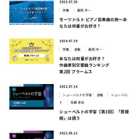
2023.07.20
特集
飯尾 洋一
モーツァルト ピアノ協奏曲の旅～あ
なたは何番がお好き？
2024.07.19
特集
連載
飯尾 洋一
あなたは何番がお好き？
作曲家別交響曲ランキング
第2回 ブラームス
2022.07.14
シューベルトの宇宙
連載
シューベル
ト
佐藤 卓史
シューベルトの宇宙【第3回】「菩提
樹」は誘う
2022.05.12