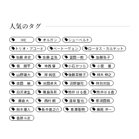
人気のタグ
IKE
オルガン
シューベルト
トリオ・アコード
ベートーヴェン
ロータス・カルテット
佐藤 卓史
佐藤 正浩
冨田一樹
加藤浩子
堀 朋平
寺西 肇
小石かつら
小菅 優
山野雄大
岸 純信
後藤菜穂子
柿木 伸之
桒田 萌
池田卓夫
沼野雄司
特別対談
白沢達生
磯島浩彰
筒井 はる香
筒井はる香
藤倉大
西村 朗
逢坂 聖也
那須田務
鈴木優人
長井進之介
青澤隆明
飯尾 洋一
香原斗志