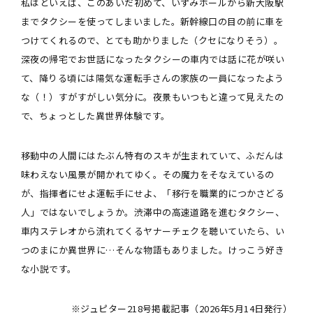
私はといえば、このあいだ初めて、いずみホールから新大阪駅
までタクシーを使ってしまいました。新幹線口の目の前に車を
つけてくれるので、とても助かりました（クセになりそう）。
深夜の帰宅でお世話になったタクシーの車内では話に花が咲い
て、降りる頃には陽気な運転手さんの家族の一員になったよう
な（！）すがすがしい気分に。夜景もいつもと違って見えたの
で、ちょっとした異世界体験です。
移動中の人間にはたぶん特有のスキが生まれていて、ふだんは
味わえない風景が開かれてゆく。その魔力をそなえているの
が、指揮者にせよ運転手にせよ、「移行を職業的につかさどる
人」ではないでしょうか。渋滞中の高速道路を進むタクシー、
車内ステレオから流れてくるヤナーチェクを聴いていたら、い
つのまにか異世界に…そんな物語もありました。けっこう好き
な小説です。
※ジュピター218号掲載記事（2026年5月14日発行）