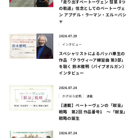
「走り出すベートーヴェン 彗星 8つ
の軌道」信念としてのベートーヴェ
ン アブデル・ラーマン・エル＝バシ
ャ
2026.07.29
インタビュー
スペシャリストによるバッハ畢生の
作品 「クラヴィーア練習曲 第3部」
を聴く 鈴木雅明（パイプオルガン）
インタビュー
2026.07.24
かげはら史帆
連載
【連載】ベートーヴェンの「献呈」
戦略 第2回 作品番号1 ～「献呈」
戦略の誕生
2026.07.24