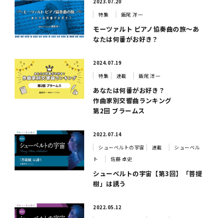
2023.07.20
特集
飯尾 洋一
モーツァルト ピアノ協奏曲の旅～あ
なたは何番がお好き？
2024.07.19
特集
連載
飯尾 洋一
あなたは何番がお好き？
作曲家別交響曲ランキング
第2回 ブラームス
2022.07.14
シューベルトの宇宙
連載
シューベル
ト
佐藤 卓史
シューベルトの宇宙【第3回】「菩提
樹」は誘う
2022.05.12