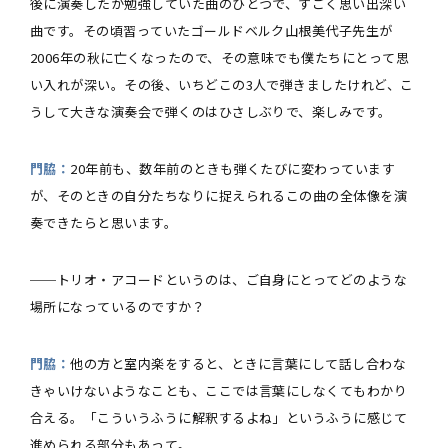
後に演奏したか勉強していた曲のひとつで、すごく思い出深い
曲です。その頃習っていたゴールドベルク山根美代子先生が
2006年の秋に亡くなったので、その意味でも僕たちにとって思
い入れが深い。その後、いちどこの3人で弾きましたけれど、こ
うして大きな演奏会で弾くのはひさしぶりで、楽しみです。
門脇：
20年前も、数年前のときも弾くたびに変わっています
が、そのときの自分たちなりに捉えられるこの曲の全体像を演
奏できたらと思います。
──トリオ・アコードというのは、ご自身にとってどのような
場所になっているのですか？
門脇：
他の方と室内楽をすると、ときに言葉にして話し合わな
きゃいけないようなことも、ここでは言葉にしなくてもわかり
合える。「こういうふうに解釈するよね」というふうに感じて
進められる部分もあって。