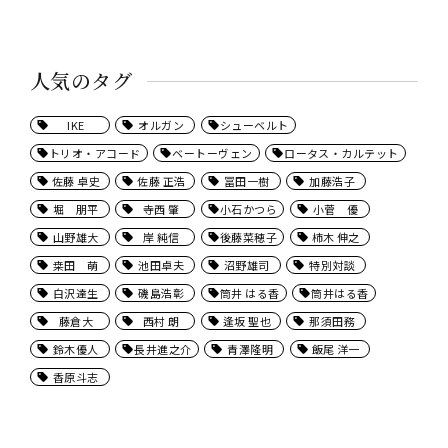
人気のタグ
IKE
オルガン
シューベルト
トリオ・アコード
ベートーヴェン
ロータス・カルテット
佐藤 卓史
佐藤 正浩
冨田一樹
加藤浩子
堀 朋平
寺西 肇
小石かつら
小菅 優
山野雄大
岸 純信
後藤菜穂子
柿木 伸之
桒田 萌
池田卓夫
沼野雄司
特別対談
白沢達生
磯島浩彰
筒井 はる香
筒井はる香
藤倉大
西村 朗
逢坂 聖也
那須田務
鈴木優人
長井進之介
青澤隆明
飯尾 洋一
香原斗志