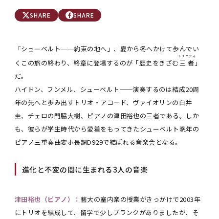
SHARE
SHARE
「シューベルト──約束の地へ」、夏から冬へかけて歩んでい
トリニティ
くこの旅の終わり、終章に登場するのが「歴史をきざむ
三者
」
だ。
ハイドン、フンメル、シューベルト──演奏するのは結成20周
年の先へと歩み出すトリオ・アコード、ヴァイオリンの白井
圭、チェロの門脇大樹、ピアノの津田裕也の三者である。しか
も、彼らが学生時代から愛着をもってきたシューベルト晩年の
ピアノ三重奏曲変ホ長調D929で結ばれる音楽会となる。
進化と不変の間に生まれる3人の音楽
津田裕也（ピアノ）：
藝大の室内楽の授業がきっかけで2003年
にトリオを結成して、留学で少しブランクがありましたが、そ