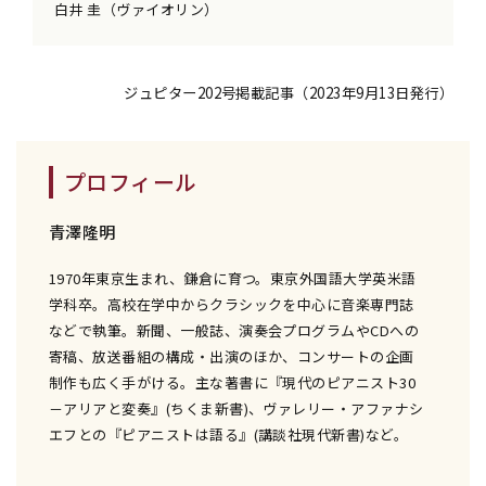
白井 圭（ヴァイオリン）
ジュピター202号掲載記事（2023年9月13日発行）
プロフィール
青澤隆明
1970年東京生まれ、鎌倉に育つ。東京外国語大学英米語
学科卒。高校在学中からクラシックを中心に音楽専門誌
などで執筆。新聞、一般誌、演奏会プログラムやCDへの
寄稿、放送番組の構成・出演のほか、コンサートの企画
制作も広く手がける。主な著書に『現代のピアニスト30
－アリアと変奏』(ちくま新書)、ヴァレリー・アファナシ
エフとの『ピアニストは語る』(講談社現代新書)など。