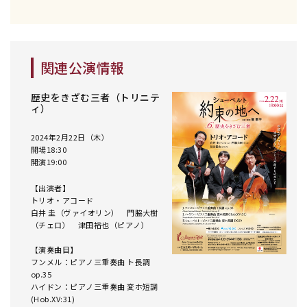
関連公演情報
歴史をきざむ三者（トリニテ
ィ）
2024年2月22日（木）
開場18:30
開演19:00
【出演者】
トリオ・アコード
白井 圭（ヴァイオリン） 門脇大樹
（チェロ） 津田裕也（ピアノ）
【演奏曲目】
フンメル：ピアノ三重奏曲 ト長調
op.35
ハイドン：ピアノ三重奏曲 変ホ短調
(Hob.XV:31)