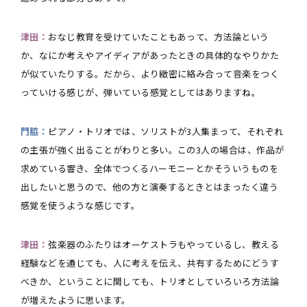
津田：
おなじ教育を受けていたこともあって、方法論という
か、なにか考えやアイディアがあったときの具体的なやりかた
が似ていたりする。だから、より緻密に絡み合って音楽をつく
っていける感じが、弾いている感覚としてはありますね。
門脇：
ピアノ・トリオでは、ソリストが3人集まって、それぞれ
の主張が強く出ることがわりと多い。この3人の場合は、作品が
求めている響き、全体でつくるハーモニーとかそういうものを
出したいと思うので、他の方と演奏するときとはまったく違う
感覚を使うような感じです。
津田：
弦楽器のふたりはオーケストラもやっているし、教える
経験などを通じても、人に考えを伝え、共有するためにどうす
べきか、ということに関しても、トリオとしていろいろ方法論
が増えたように思います。