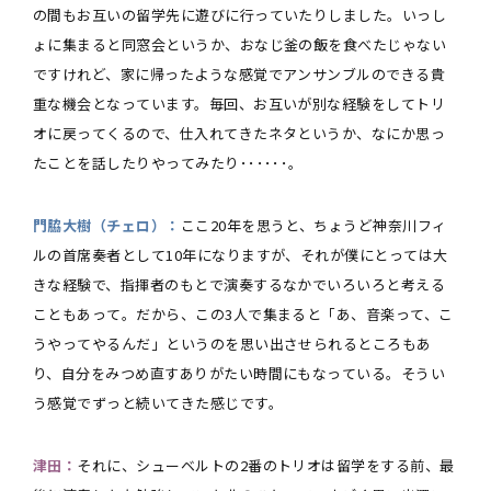
の間もお互いの留学先に遊びに行っていたりしました。いっし
ょに集まると同窓会というか、おなじ釜の飯を食べたじゃない
ですけれど、家に帰ったような感覚でアンサンブルのできる貴
重な機会となっています。毎回、お互いが別な経験をしてトリ
オに戻ってくるので、仕入れてきたネタというか、なにか思っ
たことを話したりやってみたり･･････。
門脇大樹（チェロ）：
ここ20年を思うと、ちょうど神奈川フィ
ルの首席奏者として10年になりますが、それが僕にとっては大
きな経験で、指揮者のもとで演奏するなかでいろいろと考える
こともあって。だから、この3人で集まると「あ、音楽って、こ
うやってやるんだ」というのを思い出させられるところもあ
り、自分をみつめ直すありがたい時間にもなっている。そうい
う感覚でずっと続いてきた感じです。
津田：
それに、シューベルトの2番のトリオは留学をする前、最