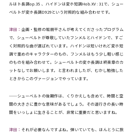
ルはト長調op.35 、ハイドンは変ホ短調Hob.XV : 31で、シュー
ベルトが変ホ長調D929という対照的な組み合わせです。
津田：
企画・監修の堀朋平さんが考えてくださったプログラム
で、シューベルトが尊敬していたフンメルとハイドンで、すご
く対照的な曲が選ばれています。ハイドンは短いけれど変ホ短
調で重めのキャラクターのもの、フンメルはもう少し軽い感じ
のものを組み合わせて。シューベルトの変ホ長調は終楽章のカ
ットなしでお願いします。と言われましたが、むかし勉強した
ときからこのヴァージョンでやっています。
──シューベルトの後期作は、くりかえしも含めて、時間と空
間の大きさに豊かな意味があるでしょう。その道行きの長い時
間をいっしょに生きることが、非常に重要だと思いますね。
津田：
それが必要なんですよね。弾いていても、ほんとうに旅