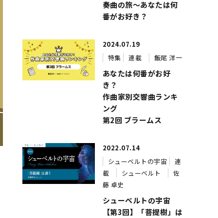
奏曲の旅～あなたは何
番がお好き？
2024.07.19
特集
連載
飯尾 洋一
あなたは何番がお好
き？
作曲家別交響曲ランキ
ング
第2回 ブラームス
2022.07.14
シューベルトの宇宙
連
載
シューベルト
佐
藤 卓史
シューベルトの宇宙
【第3回】「菩提樹」は