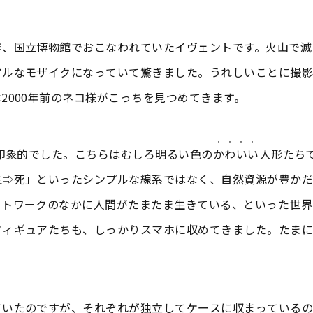
年、国立博物館でおこなわれていたイヴェントです。火山で滅
アルなモザイクになっていて驚きました。うれしいことに撮影
2000年前のネコ様がこっちを見つめてきます。
・・・・
が印象的でした。こちらはむしろ明るい色の
かわいい
人形たち
生⇨死」といったシンプルな線系ではなく、自然資源が豊かだ
ットワークのなかに人間がたまたま生きている、といった世界
フィギュアたちも、しっかりスマホに収めてきました。たまに
ていたのですが、それぞれが独立してケースに収まっているの