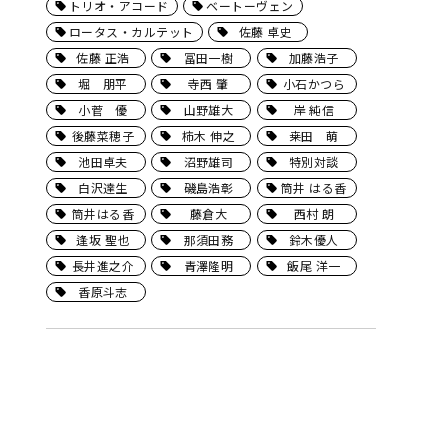
トリオ・アコード
ベートーヴェン
ロータス・カルテット
佐藤 卓史
佐藤 正浩
冨田一樹
加藤浩子
堀 朋平
寺西 肇
小石かつら
小菅 優
山野雄大
岸 純信
後藤菜穂子
柿木 伸之
桒田 萌
池田卓夫
沼野雄司
特別対談
白沢達生
磯島浩彰
筒井 はる香
筒井はる香
藤倉大
西村 朗
逢坂 聖也
那須田務
鈴木優人
長井進之介
青澤隆明
飯尾 洋一
香原斗志