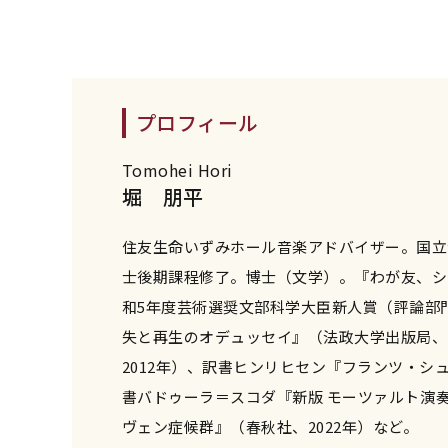
プロフィール
Tomohei Hori
堀 朋平
住友生命いずみホール音楽アドバイザー。国立
士後期課程修了。博士（文学）。『わが友、シ
和5年度芸術選奨文部科学大臣新人賞（評論部門
失と再生のオデュッセイ』（法政大学出版局、2
2012年）、訳書ヒンリヒセン『フランツ・シ
書バドゥーラ＝スコダ『新版 モーツァルト――演
ヴェン症候群』（春秋社、2022年）など。