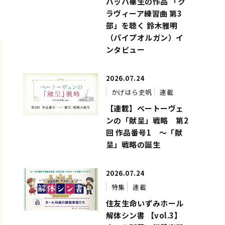
バッハ畢生の作品 「ク
）
ラヴィーア練習曲 第3
部」を聴く 鈴木雅明
（パイプオルガン）イ
ンタビュー
2026.07.24
かげはら史帆
連載
【連載】ベートーヴェ
ンの「献呈」戦略 第2
回 作品番号1 ～「献
呈」戦略の誕生
2026.07.24
特集
連載
住友生命いずみホール
解体シン書 【vol.3】