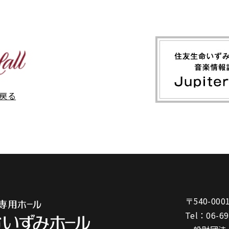
戻る
〒540-000
Tel：
06-6