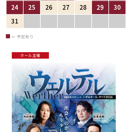
24
25
26
27
28
29
30
31
＝ 予定有り
ホール主催