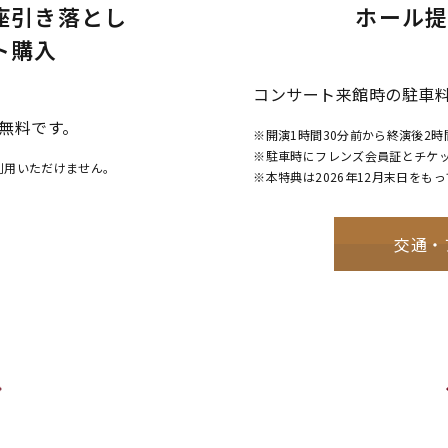
座
引き落とし
ホール
ト購入
コンサート来館時の駐車料金
無料です。
※開演1時間30分前から終演後2時
※駐車時にフレンズ会員証とチケ
利用いただけません。
※本特典は2026年12月末日をも
交通・