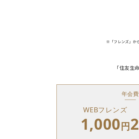
※「フレンズ」か
「住友生
年会費
WEBフレンズ
1,000
2
円