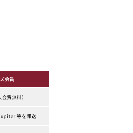
ズ会員
（入会費無料）
piter 等を郵送