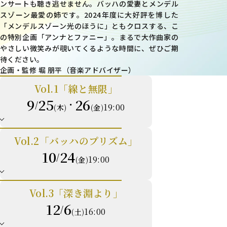
ンサートも聴き逃せません。バッハの愛妻とメンデル
スゾーン最愛の姉です。2024年度に大好評を博した
「メンデルスゾーン――光のほうに」ともクロスする、こ
の特別企画「アンナとファニー」。まるで大作曲家の
やさしい微笑みが覗いてくるような時間に、ぜひご期
待ください。
企画・監修 堀 朋平（音楽アドバイザー）
Vol.1「線と無限」
9
25
26
/
・
19:00
(木)
(金)
Vol.2「バッハのプリズム」
10
24
/
19:00
(金)
Vol.3「深き淵より」
12
6
/
16:00
(土)