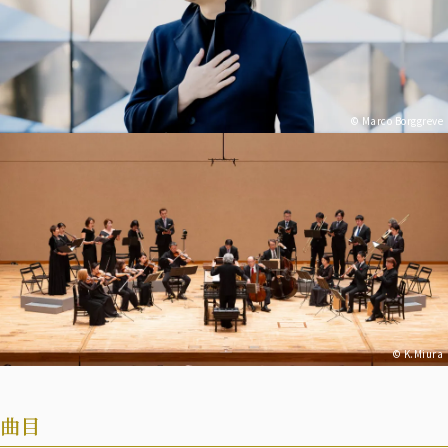
© Marco Borggreve
© K.Miura
曲目