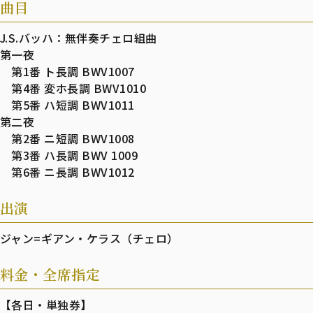
曲目
J.S.バッハ：無伴奏チェロ組曲
第一夜
第1番 ト長調 BWV1007
第4番 変ホ長調 BWV1010
第5番 ハ短調 BWV1011
第二夜
第2番 ニ短調 BWV1008
第3番 ハ長調 BWV 1009
第6番 ニ長調 BWV1012
出演
ジャン=ギアン・ケラス（チェロ）
料金・全席指定
【各日・単独券】