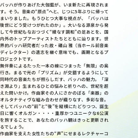
バッハが作りあげた大伽藍が、いま新たに再現されま
す。そう。音楽の“原点”へと、じつに5年ぶりに帰って
まいりました。もうひとつ大事な視点が、「バッハは
後世にどう受けつがれたのか」。大いなる源泉から発
して今世紀もなおつづく“綾なす調和”の足あとを、国
内外のトップアーティストたちとともに辿ります。世
界的バッハ研究者だった故・礒山 雅（当ホール前音楽
ディレクター）の遺志を継ぐ意味でも、画期となるプ
ロジェクトです。
無伴奏によるたった一本の線につまった「無限」の奥
行き。まるで光の「プリズム」が交錯するようにして
同時代の音楽たちが照らしだす、バッハの魅力。「深
き淵より」生まれるひとの悩みと祈りへの、世紀を超
えた問いかけ。作曲家その人にさかのぼる「楽器」の
オルタナティヴな組み合わせが織りなす、多彩な音。
そしてバッハの“前”と“後”を縦横にたどりつつ、誕生
日に響くオルガン・・・・重厚かつユニークな6公演
を旅することで、あなたのバッハ観はきっと更新され
るでしょう。
作曲家を支えた女性たちの“声”にせまるレクチャーコ