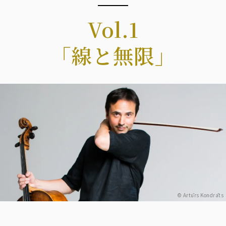
Vol.1
「線と無限」
© Artūrs Kondrāts