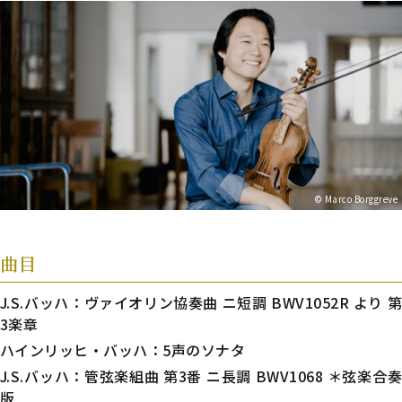
© Marco Borggreve
曲目
J.S.バッハ：ヴァイオリン協奏曲 ニ短調 BWV1052R より 第
3楽章
ハインリッヒ・バッハ：5声のソナタ
J.S.バッハ：管弦楽組曲 第3番 ニ長調 BWV1068 ＊弦楽合奏
版