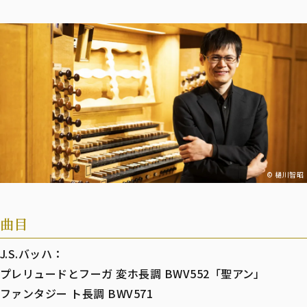
© 樋川智昭
曲目
J.S.バッハ：
プレリュードとフーガ 変ホ長調 BWV552「聖アン」
ファンタジー ト長調 BWV571