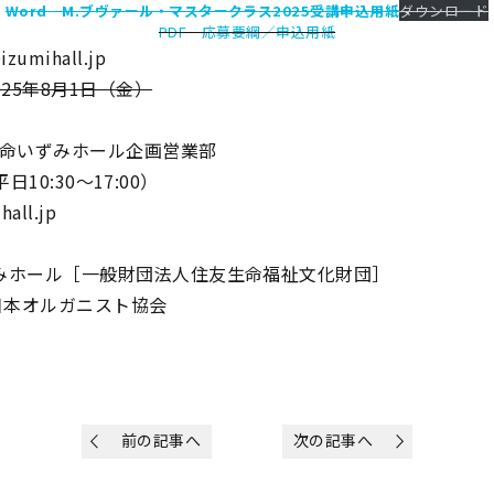
Word M.ブヴァール・マスタークラス2025受講申込用紙
ダウンロード
PDF 応募要綱／申込用紙
zumihall.jp
025年8月1日（金）
命いずみホール企画営業部
（平日10:30～17:00）
all.jp
みホール［一般財団法人住友生命福祉文化財団］
日本オルガニスト協会
前の記事へ
次の記事へ