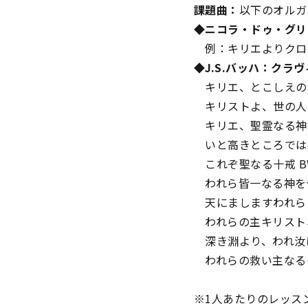
課題曲：
以下のオルガ
◆ニコラ・ドゥ・グリ
例：キリエよりクロモ
◆J.S.バッハ：ク
キリエ、とこしえの父な
キリストよ、世の人すべ
キリエ、聖霊なる神よ 
いと高きところでは神に
これぞ聖なる十戒 BWV
われら皆一なる神を信ず
天にましますわれらの父
われらの主キリスト、ヨ
深き淵より、われ汝に呼
われらの救い主なるイエ
※1人あたりのレッスン