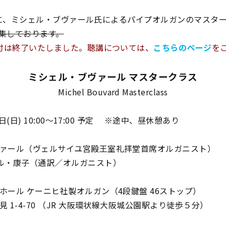
(日)に、ミシェル・ブヴァール氏によるパイプオルガンのマス
集しております。
受付は終了いたしました。聴講については、
こちらのページ
を
ミシェル・ブヴァール マスタークラス
Michel Bouvard Masterclass
16日(日) 10:00～17:00 予定 ※途中、昼休憩あり
ァール（ヴェルサイユ宮殿王室礼拝堂首席オルガニスト）
・康子（通訳／オルガニスト）
ホール ケーニヒ社製オルガン（4段鍵盤 46ストップ）
-4-70 （JR 大阪環状線大阪城公園駅より徒歩５分）