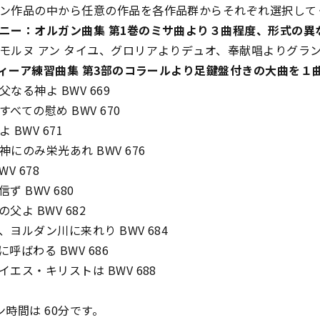
ン作品の中から任意の作品を各作品群からそれぞれ選択して
ニー：オルガン曲集 第1巻のミサ曲より３曲程度、形式の異
ルヌ アン タイユ、グロリアよりデュオ、奉献唱よりグラ
ラヴィーア練習曲集 第3部のコラールより足鍵盤付きの大曲を１
る神よ BWV 669
ての慰め BWV 670
BWV 671
のみ栄光あれ BWV 676
 678
 BWV 680
よ BWV 682
ルダン川に来れり BWV 684
ばわる BWV 686
ス・キリストは BWV 688
時間は 60分です。