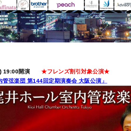
火) 19:00開演
★フレンズ割引対象公演★
管弦楽団 第144回定期演奏会 大阪公演」