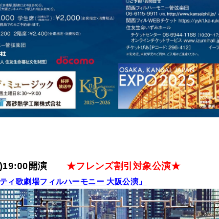
木)19:00開演
★フレンズ割引対象公演★
ティ歌劇場フィルハーモニー 大阪公演」