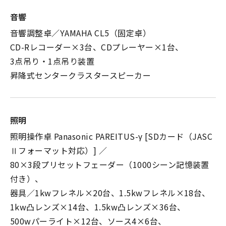
音響
音響調整卓／YAMAHA CL5（固定卓）
CD-Rレコーダー×3台、CDプレーヤー×1台、
3点吊り・1点吊り装置
昇降式センタークラスタースピーカー
照明
照明操作卓 Panasonic PAREITUS-γ [SDカード（JASC
Ⅱフォーマット対応）] ／
80×3段プリセットフェーダー（1000シーン記憶装置
付き）、
器具／1kwフレネル×20台、1.5kwフレネル×18台、
1kw凸レンズ×14台、1.5kw凸レンズ×36台、
500wパーライト×12台、ソース4×6台、