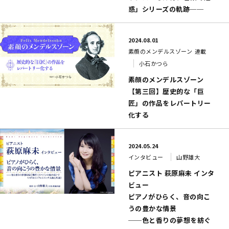
惑」シリーズの軌跡──
2024.08.01
素顔のメンデルスゾーン
連載
小石かつら
素顔のメンデルスゾーン
【第三回】歴史的な「巨
匠」の作品をレパートリー
化する
2024.05.24
インタビュー
山野雄大
ピアニスト 萩原麻未 インタ
ビュー
ピアノがひらく、音の向こ
うの豊かな情景
──色と香りの夢想を紡ぐ