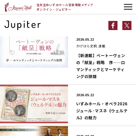
HOME
今話題の記事
住友生命いずみホール音楽情報メディア
オンライン・ジュピター
今話題の記事一覧
2026.05.22
かげはら史帆
連載
【新連載】ベートーヴェン
の「献呈」戦略 序──ロ
マンティックとマーケティ
ングの狭間
2026.05.22
いずみホール・オペラ2026
ジュール·マスネ《ウェルテ
ル》の魅力
2025.09.29