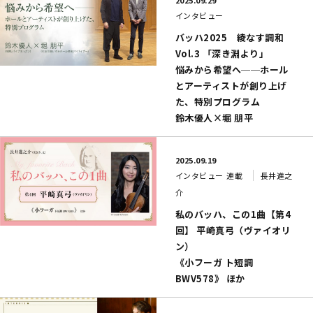
インタビュー
バッハ2025 綾なす調和
Vol.3 「深き淵より」
悩みから希望へ──ホール
とアーティストが創り上げ
た、特別プログラム
鈴木優人×堀 朋平
2025.09.19
インタビュー
連載
長井進之
介
私のバッハ、この1曲【第4
回】 平崎真弓（ヴァイオリ
ン）
《小フーガ ト短調
BWV578》 ほか