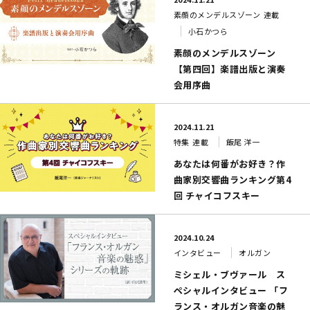
素顔のメンデルスゾーン
連載
小石かつら
素顔のメンデルスゾーン
【第四回】楽譜出版と演奏
会用序曲
2024.11.21
特集
連載
飯尾 洋一
あなたは何番がお好き？作
曲家別交響曲ランキング第4
回 チャイコフスキー
2024.10.24
インタビュー
オルガン
ミシェル・ブヴァール ス
ペシャルインタビュー 「フ
ランス・オルガン音楽の魅