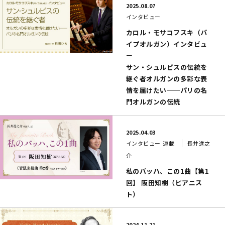
2025.08.07
インタビュー
カロル・モサコフスキ（パ
イプオルガン）インタビュ
ー
サン・シュルピスの伝統を
継ぐ者オルガンの多彩な表
情を届けたい──パリの名
門オルガンの伝統
2025.04.03
インタビュー
連載
長井進之
介
私のバッハ、この1曲【第1
回】 阪田知樹（ピアニス
ト）
2024.11.21