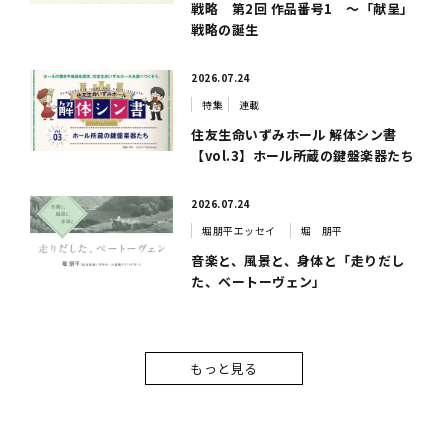
戦略 第2回 作品番号1 ～「献呈」
戦略の誕生
2026.07.24
特集
連載
住友生命いずみホール 解体シン書
【vol.3】ホール所蔵の鍵盤楽器たち
2026.07.24
堀朋平エッセイ
堀 朋平
音楽と、風景と、身体と「走りだし
た、ベートーヴェン」
もっと見る