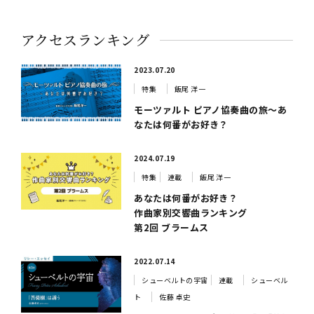
アクセスランキング
2023.07.20
特集
飯尾 洋一
モーツァルト ピアノ協奏曲の旅～あ
なたは何番がお好き？
2024.07.19
特集
連載
飯尾 洋一
あなたは何番がお好き？
作曲家別交響曲ランキング
第2回 ブラームス
2022.07.14
シューベルトの宇宙
連載
シューベル
ト
佐藤 卓史