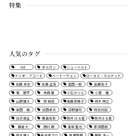
特集
人気のタグ
IKE
オルガン
シューベルト
トリオ・アコード
ベートーヴェン
ロータス・カルテット
佐藤 卓史
佐藤 正浩
冨田一樹
加藤浩子
堀 朋平
寺西 肇
小石かつら
小菅 優
山野雄大
岸 純信
後藤菜穂子
柿木 伸之
桒田 萌
池田卓夫
沼野雄司
特別対談
白沢達生
磯島浩彰
筒井 はる香
筒井はる香
藤倉大
西村 朗
逢坂 聖也
那須田務
鈴木優人
長井進之介
青澤隆明
飯尾 洋一