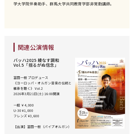
学大学院伴奏助手、群馬大学共同教育学部非常勤講師。
関連公演情報
バッハ2025 綾なす調和
Vol.5「揺るがぬ信念」
冨田一樹 プロデュース
《ヨーロッパ・オルガン音楽の伝統と
継承を聴く》 Vol.2
2026年3月21日(土) 16:00開演
一般 ￥4,000
U-30 ¥1,000
フレンズ ¥3,600
【出演】冨田一樹（パイプオルガン）