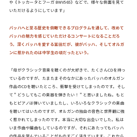
や《トッカータとフーガ BWV565》などで、様々な側面を見て
いただけるようにしています」
バッハへと至る歴史を俯瞰できるプログラムを通して、改めて
バッハの魅力を感じていただけるコンサートになることだろ
う。深くバッハを愛する冨田だが、彼がバッハ、そしてオルガ
ンに惹かれたのは中学生の頃だったという。
「母がクラシック音楽を聴くのが大好きで、たくさんCDを持っ
ているのですが、たまたまそのなかにあったバッハのオルガン
作品のCDを聴いたところ、衝撃を受けてしまったのです。そし
て＂どうしてもこの楽器を弾きたい！＂と思いましたね。もと
もとピアノは弾いていましたし、いろいろなクラシックの楽曲
を聴いてはいたのですが、オルガンの独自の音色と世界観に強
く惹かれてしまったのです。本当に大切な出会いでした。私は
いま作曲や編曲もしているのですが、それにあたってもバッハ
の作品を学んでいることがものすごく活きています。これから