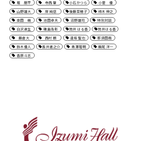
堀 朋平
寺西 肇
小石かつら
小菅 優
山野雄大
岸 純信
後藤菜穂子
柿木 伸之
桒田 萌
池田卓夫
沼野雄司
特別対談
白沢達生
磯島浩彰
筒井 はる香
筒井はる香
藤倉大
西村 朗
逢坂 聖也
那須田務
鈴木優人
長井進之介
青澤隆明
飯尾 洋一
香原斗志