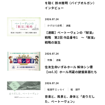
を聴く 鈴木雅明（パイプオルガン）
インタビュー
2026.07.24
かげはら史帆
連載
【連載】ベートーヴェンの「献呈」
戦略 第2回 作品番号1 ～「献呈」
戦略の誕生
2026.07.24
特集
連載
住友生命いずみホール 解体シン書
【vol.3】ホール所蔵の鍵盤楽器たち
2026.07.24
堀朋平エッセイ
堀 朋平
音楽と、風景と、身体と「走りだし
た、ベートーヴェン」