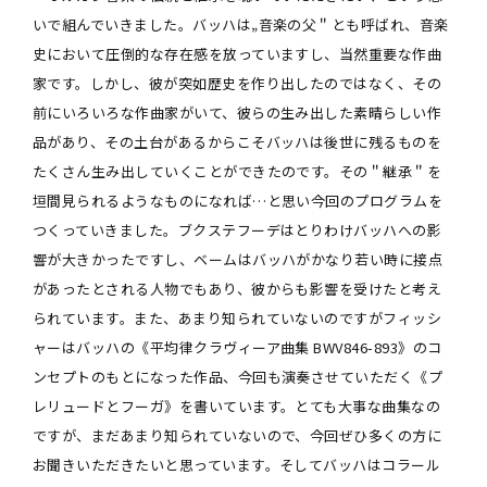
いで組んでいきました。バッハは„音楽の父＂とも呼ばれ、音楽
史において圧倒的な存在感を放っていますし、当然重要な作曲
家です。しかし、彼が突如歴史を作り出したのではなく、その
前にいろいろな作曲家がいて、彼らの生み出した素晴らしい作
品があり、その土台があるからこそバッハは後世に残るものを
たくさん生み出していくことができたのです。その＂継承＂を
垣間見られるようなものになれば…と思い今回のプログラムを
つくっていきました。ブクステフーデはとりわけバッハへの影
響が大きかったですし、ベームはバッハがかなり若い時に接点
があったとされる人物でもあり、彼からも影響を受けたと考え
られています。また、あまり知られていないのですがフィッシ
ャーはバッハの《平均律クラヴィーア曲集 BWV846-893》のコ
ンセプトのもとになった作品、今回も演奏させていただく《プ
レリュードとフーガ》を書いています。とても大事な曲集なの
ですが、まだあまり知られていないので、今回ぜひ多くの方に
お聞きいただきたいと思っています。そしてバッハはコラール