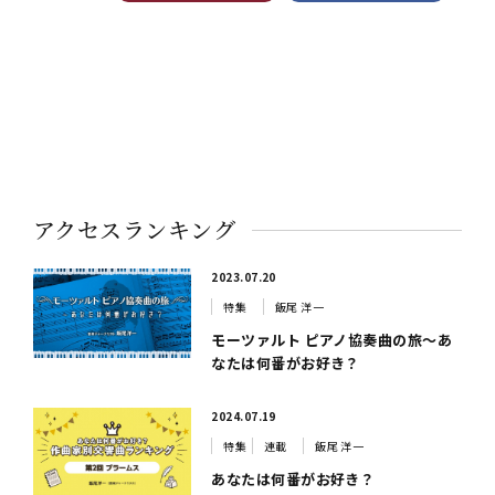
アクセスランキング
2023.07.20
特集
飯尾 洋一
モーツァルト ピアノ協奏曲の旅～あ
なたは何番がお好き？
2024.07.19
特集
連載
飯尾 洋一
あなたは何番がお好き？