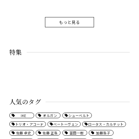
もっと見る
特集
人気のタグ
IKE
オルガン
シューベルト
トリオ・アコード
ベートーヴェン
ロータス・カルテット
佐藤 卓史
佐藤 正浩
冨田一樹
加藤浩子