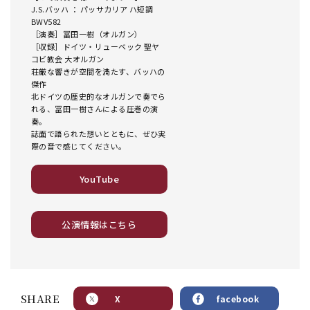
J.S.バッハ ： パッサカリア ハ短調
BWV582
［演奏］冨田一樹（オルガン）
［収録］ドイツ・リューベック 聖ヤ
コビ教会 大オルガン
荘厳な響きが空間を満たす、バッハの
傑作
北ドイツの歴史的なオルガンで奏でら
れる、冨田一樹さんによる圧巻の演
奏。
誌面で語られた想いとともに、ぜひ実
際の音で感じてください。
YouTube
公演情報はこちら
SHARE
X
facebook