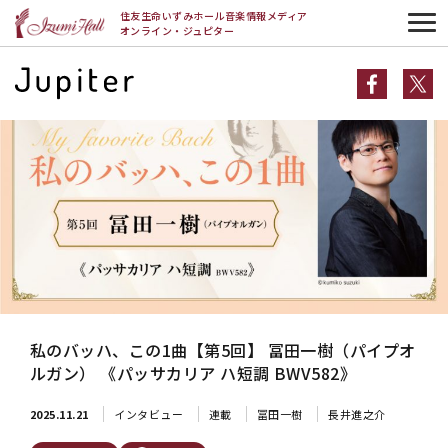
HOME
インタビュー
連載
私のバッハ、この1曲【第5回】 冨田一樹
住友生命いずみホール音楽情報メディア
（パイプオルガン） 《パッサカリア ハ短調 BWV582》
オンライン・ジュピター
私のバッハ、この1曲【第5回】 冨田一樹（パイプオ
ルガン） 《パッサカリア ハ短調 BWV582》
2025.11.21
インタビュー
連載
冨田一樹
長井進之介