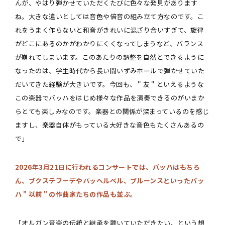
んが、やはり弾かせていただくたびに色々な発見があります
ね。大きな違いとしては音色や倍音の組み立て方なのです。こ
れをうまく作らないと和音がきれいに混ざり合いすぎて、旋律
がどこにあるのかがわかりにくくなってしまうなど、バランス
が崩れてしまいます。このあたりの調整を自然とできるように
なったのは、学生時代から長い間いずみホールで弾かせていた
だいてきた経験が大きいです。今回も、＂友＂といえるような
この楽器でバッハをはじめ様々な作品を演奏できるのがいまか
らとても楽しみなのです。楽器との関係が深まっているのを感じ
ますし、楽器自体がもっている大好きな音色もたくさんあるの
で」
2026年3月21日に行われるコンサートでは、バッハはもちろ
ん、ブクステフーデやパッヘルベル、ブルーンスといったバッ
ハ＂以前＂の作曲家たちの作品も並ぶ。
「オルガン音楽の伝統と継承を聴いていただきたい、という想