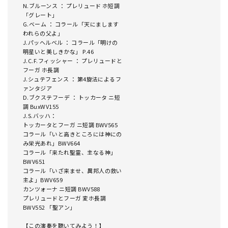
N.ブルーンス ： プレリュード ホ短調
「グレート」
G.ベーム ： コラール「天にまします
われらの父よ」
J.パッヘルベル ： コラール「明けの
明星いと美しきかな」 P.46
J.C.F.フィッシャー ： プレリュードと
フーガ ホ長調
J.シュテフェンス ： 第4旋法によるフ
ァンタジア
D.ブクステフーデ ： トッカータ ニ短
調 BuxWV155
J.S.バッハ：
トッカータとフーガ ニ短調 BWV565
コラール「いと高きところには神にの
み栄光あれ」BWV664
コラール「来たれ聖霊、主なる神」
BWV651
コラール「いざ来ませ、異邦人の救い
主よ」BWV659
カンツォーナ ニ短調 BWV588
プレリュードとフーガ 変ホ長調
BWV552 「聖アン」
【この演奏を聴いてみよう！】