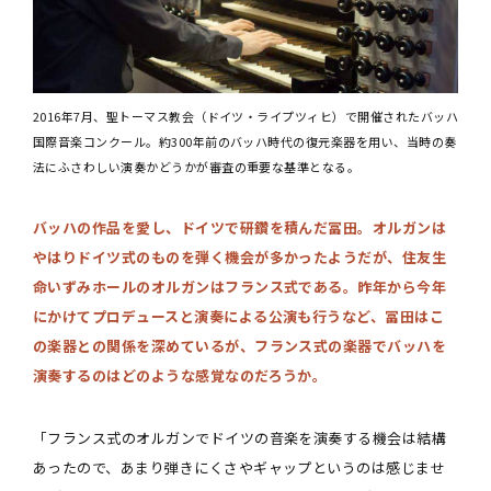
2016年7月、聖トーマス教会（ドイツ・ライプツィヒ）で開催されたバッハ
国際音楽コンクール。約300年前のバッハ時代の復元楽器を用い、当時の奏
法にふさわしい演奏かどうかが審査の重要な基準となる。
バッハの作品を愛し、ドイツで研鑽を積んだ冨田。オルガンは
やはりドイツ式のものを弾く機会が多かったようだが、住友生
命いずみホールのオルガンはフランス式である。昨年から今年
にかけてプロデュースと演奏による公演も行うなど、冨田はこ
の楽器との関係を深めているが、フランス式の楽器でバッハを
演奏するのはどのような感覚なのだろうか。
「フランス式のオルガンでドイツの音楽を演奏する機会は結構
あったので、あまり弾きにくさやギャップというのは感じませ