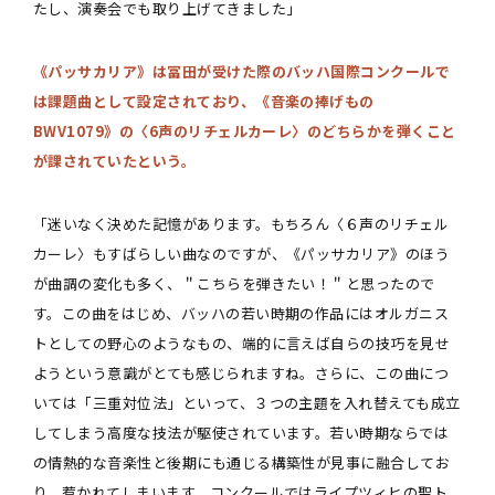
たし、演奏会でも取り上げてきました」
《パッサカリア》は冨田が受けた際のバッハ国際コンクールで
は課題曲として設定されており、《音楽の捧げもの
BWV1079》の〈6声のリチェルカーレ〉のどちらかを弾くこと
が課されていたという。
「迷いなく決めた記憶があります。もちろん〈６声のリチェル
カーレ〉もすばらしい曲なのですが、《パッサカリア》のほう
が曲調の変化も多く、＂こちらを弾きたい！＂と思ったので
す。この曲をはじめ、バッハの若い時期の作品にはオルガニス
トとしての野心のようなもの、端的に言えば自らの技巧を見せ
ようという意識がとても感じられますね。さらに、この曲につ
いては「三重対位法」といって、３つの主題を入れ替えても成立
してしまう高度な技法が駆使されています。若い時期ならでは
の情熱的な音楽性と後期にも通じる構築性が見事に融合してお
り、惹かれてしまいます。コンクールではライプツィヒの聖ト