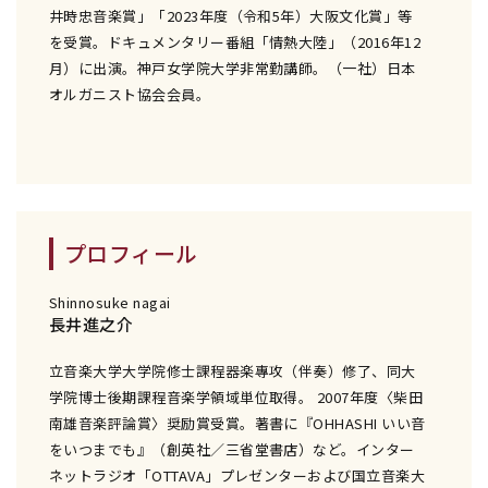
井時忠音楽賞」「2023年度（令和5年）大阪文化賞」等
を受賞。ドキュメンタリー番組「情熱大陸」（2016年12
月）に出演。神戸女学院大学非常勤講師。（一社）日本
オルガニスト協会会員。
プロフィール
Shinnosuke nagai
長井進之介
立音楽大学大学院修士課程器楽專攻（伴奏）修了、同大
学院博士後期課程音楽学領域単位取得。 2007年度〈柴田
南雄音楽評論賞〉奨励賞受賞。著書に『OHHASHI いい音
をいつまでも』（創英社／三省堂書店）など。インター
ネットラジオ「OTTAVA」プレゼンターおよび国立音楽大