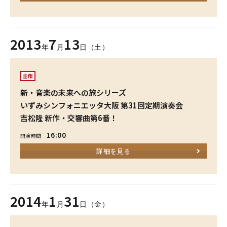
2013
7
13
年
月
日（土）
主催
新・音楽の未来への旅シリーズ
いずみシンフォニエッタ大阪 第31回定期演奏会
吉松隆 新作・交響曲第6番！
16:00
開演時間
詳細を見る
2014
1
31
年
月
日（金）