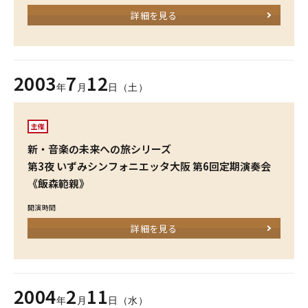
詳細を見る
2003
7
12
年
月
日（土）
主催
新・音楽の未来への旅シリーズ
第3夜 いずみシンフォニエッタ大阪 第6回定期演奏会
《飯森範親》
開演時間
詳細を見る
2004
2
11
年
月
日（水）