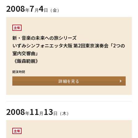
2008
7
4
年
月
日（金）
主催
新・音楽の未来への旅シリーズ
いずみシンフォニエッタ大阪 第2回東京演奏会「2つの
室内交響曲」
《飯森範親》
開演時間
詳細を見る
2008
11
13
年
月
日（木）
主催