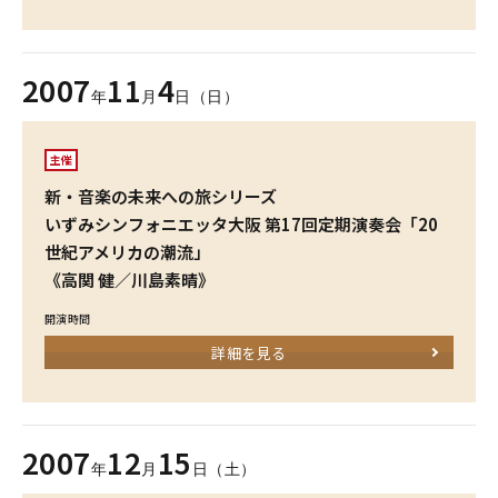
2007
11
4
年
月
日（日）
主催
新・音楽の未来への旅シリーズ
いずみシンフォニエッタ大阪 第17回定期演奏会「20
世紀アメリカの潮流」
《高関 健／川島素晴》
開演時間
詳細を見る
2007
12
15
年
月
日（土）