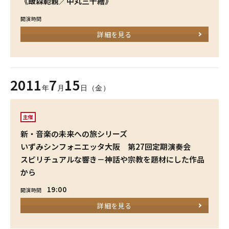
《飯森範親／中丸三千繪》
開演時間
詳細を見る
2011
7
15
年
月
日（金）
主催
新・音楽の未来への旅シリーズ
いずみシンフォニエッタ大阪 第27回定期演奏会
スピリチュアルな響き－神話や宗教を題材にした作品
から
19:00
開演時間
詳細を見る