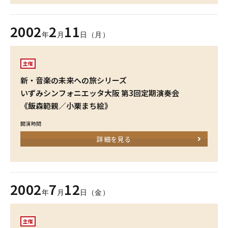
2002
2
11
年
月
日（月）
主催
新・音楽の未来への旅シリーズ
いずみシンフォニエッタ大阪 第3回定期演奏会
《飯森範親／小栗まち絵》
開演時間
詳細を見る
2002
7
12
年
月
日（金）
主催