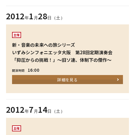
2012
1
28
年
月
日（土）
主催
新・音楽の未来への旅シリーズ
いずみシンフォニエッタ大阪 第28回定期演奏会
「抑圧からの挑戦！」～旧ソ連、体制下の傑作～
16:00
開演時間
詳細を見る
2012
7
14
年
月
日（土）
主催