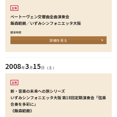
主催
ベートーヴェン交響曲全曲演奏会
飯森範親／いずみシンフォニエッタ大阪
開演時間
詳細を見る
2008
3
15
年
月
日（土）
主催
新・音楽の未来への旅シリーズ
いずみシンフォニエッタ大阪 第18回定期演奏会「弦楽
合奏を多彩に」
《飯森範親》