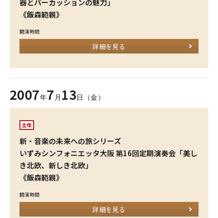
器とパーカッションの魅力」
《飯森範親》
開演時間
詳細を見る
2007
7
13
年
月
日（金）
主催
新・音楽の未来への旅シリーズ
いずみシンフォニエッタ大阪 第16回定期演奏会「美し
き北欧、新しき北欧」
《飯森範親》
開演時間
詳細を見る