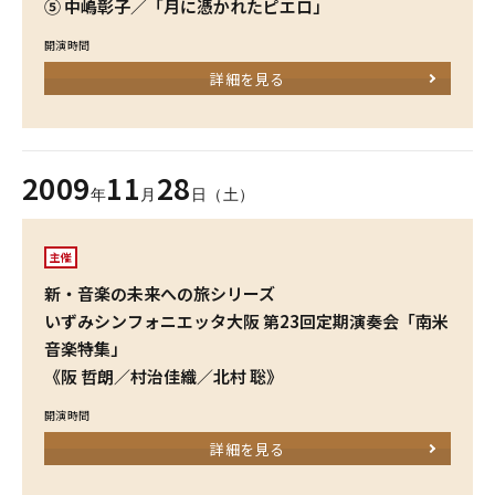
⑤ 中嶋彰子／「月に憑かれたピエロ」
開演時間
詳細を見る
2009
11
28
年
月
日（土）
主催
新・音楽の未来への旅シリーズ
いずみシンフォニエッタ大阪 第23回定期演奏会「南米
音楽特集」
《阪 哲朗／村治佳織／北村 聡》
開演時間
詳細を見る