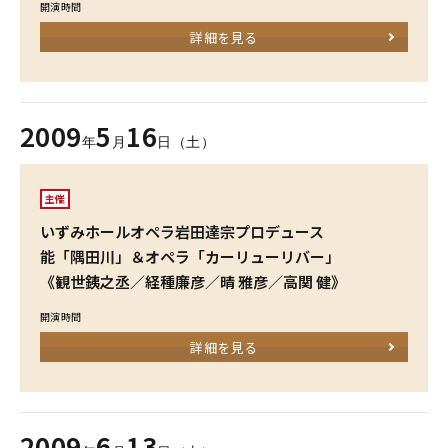
開演時間
詳細を見る
2009
5
16
年
月
日（土）
主催
いずみホールオペラ岩田達宗プロデュース
能「隅田川」＆オペラ「カーリューリバー」
《観世銕之丞／経種廉彦／晴 雅彦／高関 健》
開演時間
詳細を見る
2009
6
13