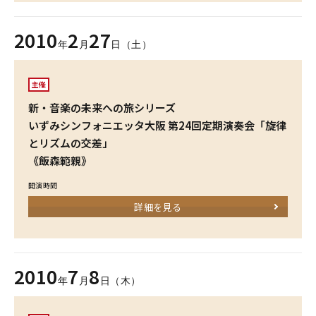
2010
2
27
年
月
日（土）
主催
新・音楽の未来への旅シリーズ
いずみシンフォニエッタ大阪 第24回定期演奏会「旋律
とリズムの交差」
《飯森範親》
開演時間
詳細を見る
2010
7
8
年
月
日（木）