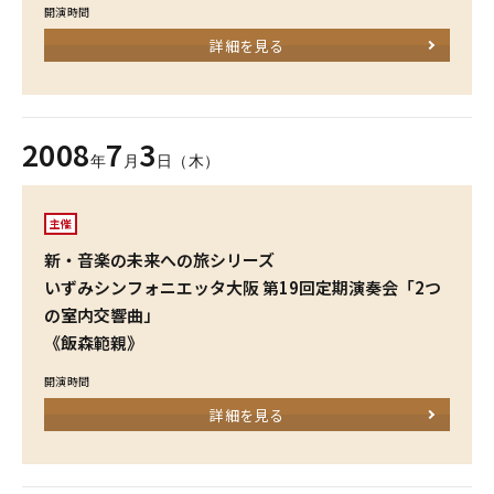
開演時間
詳細を見る
2008
7
3
年
月
日（木）
主催
新・音楽の未来への旅シリーズ
いずみシンフォニエッタ大阪 第19回定期演奏会「2つ
の室内交響曲」
《飯森範親》
開演時間
詳細を見る