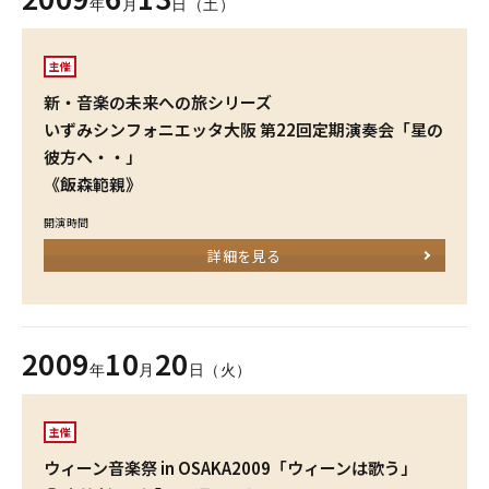
年
月
日（土）
主催
新・音楽の未来への旅シリーズ
いずみシンフォニエッタ大阪 第22回定期演奏会「星の
彼方へ・・」
《飯森範親》
開演時間
詳細を見る
2009
10
20
年
月
日（火）
主催
ウィーン音楽祭 in OSAKA2009「ウィーンは歌う」