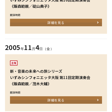
《飯森範親／碇山典子》
開演時間
詳細を見る
2005
11
4
年
月
日（金）
主催
新・音楽の未来への旅シリーズ
いずみシンフォニエッタ大阪 第11回定期演奏会
《飯森範親／茂木大輔》
開演時間
詳細を見る