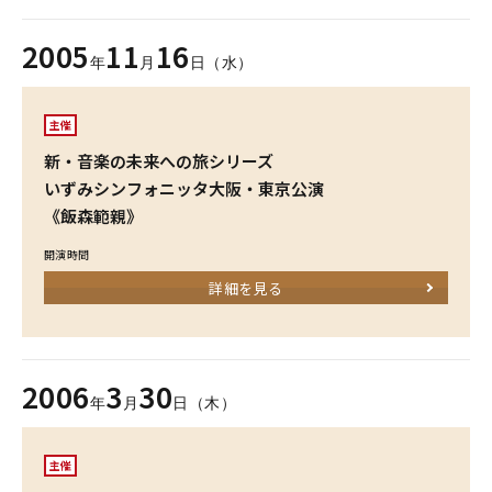
2005
11
16
年
月
日（水）
主催
新・音楽の未来への旅シリーズ
いずみシンフォニッタ大阪・東京公演
《飯森範親》
開演時間
詳細を見る
2006
3
30
年
月
日（木）
主催