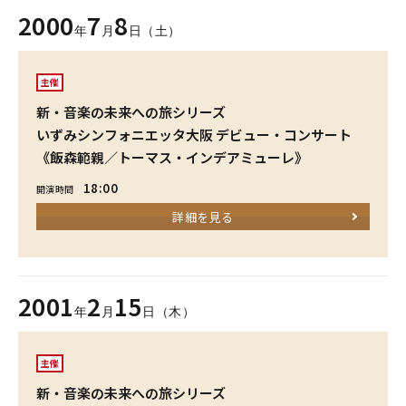
2000
7
8
年
月
日（土）
主催
新・音楽の未来への旅シリーズ
いずみシンフォニエッタ大阪 デビュー・コンサート
《飯森範親／トーマス・インデアミューレ》
18:00
開演時間
詳細を見る
2001
2
15
年
月
日（木）
主催
新・音楽の未来への旅シリーズ