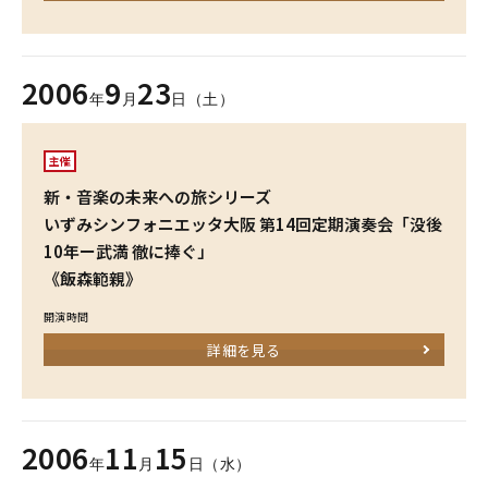
2006
9
23
年
月
日（土）
主催
新・音楽の未来への旅シリーズ
いずみシンフォニエッタ大阪 第14回定期演奏会「没後
10年ー武満 徹に捧ぐ」
《飯森範親》
開演時間
詳細を見る
2006
11
15
年
月
日（水）