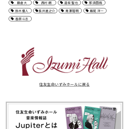
藤倉大
西村 朗
逢坂 聖也
那須田務
鈴木優人
長井進之介
青澤隆明
飯尾 洋一
香原斗志
住友生命いずみホールに戻る