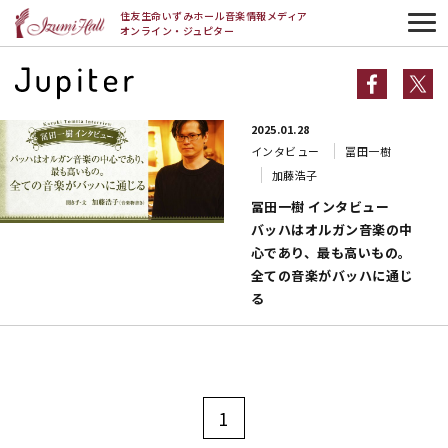
HOME
加藤浩子
住友生命いずみホール音楽情報メディア
オンライン・ジュピター
加藤浩子一覧
2025.01.28
インタビュー
冨田一樹
加藤浩子
冨田一樹 インタビュー
バッハはオルガン音楽の中
心であり、最も高いもの。
全ての音楽がバッハに通じ
る
1