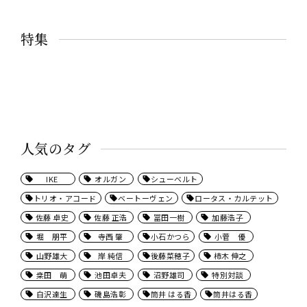
特集
人気のタグ
IKE
オルガン
シューベルト
トリオ・アコード
ベートーヴェン
ロータス・カルテット
佐藤 卓史
佐藤 正浩
冨田一樹
加藤浩子
堀 朋平
寺西 肇
小石かつら
小菅 優
山野雄大
岸 純信
後藤菜穂子
柿木 伸之
桒田 萌
池田卓夫
沼野雄司
特別対談
白沢達生
磯島浩彰
筒井 はる香
筒井はる香