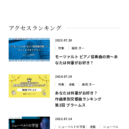
アクセスランキング
2023.07.20
特集
飯尾 洋一
モーツァルト ピアノ協奏曲の旅～あ
なたは何番がお好き？
2024.07.19
特集
連載
飯尾 洋一
あなたは何番がお好き？
作曲家別交響曲ランキング
第2回 ブラームス
2022.07.14
シューベルトの宇宙
連載
シューベル