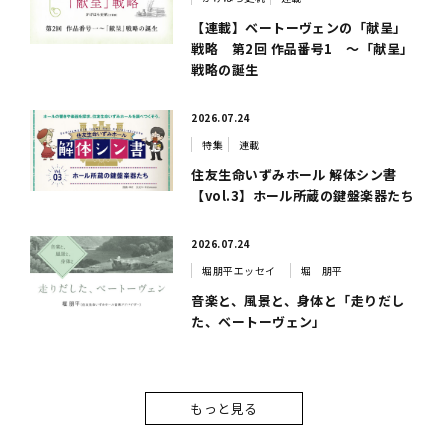
【連載】ベートーヴェンの「献呈」
戦略 第2回 作品番号1 ～「献呈」
戦略の誕生
2026.07.24
特集
連載
住友生命いずみホール 解体シン書
【vol.3】ホール所蔵の鍵盤楽器たち
2026.07.24
堀朋平エッセイ
堀 朋平
音楽と、風景と、身体と「走りだし
た、ベートーヴェン」
もっと見る