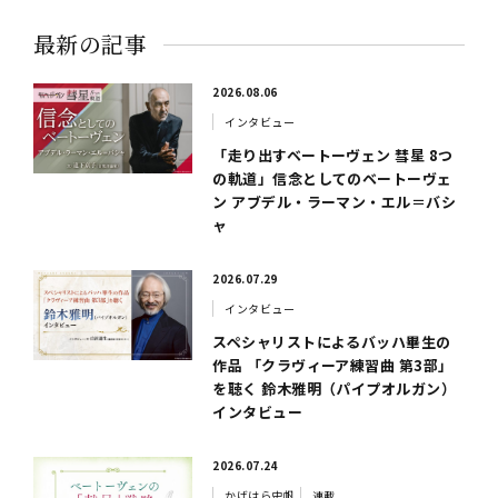
最新の記事
2026.08.06
インタビュー
「走り出すベートーヴェン 彗星 8つ
の軌道」信念としてのベートーヴェ
ン アブデル・ラーマン・エル＝バシ
ャ
2026.07.29
インタビュー
スペシャリストによるバッハ畢生の
作品 「クラヴィーア練習曲 第3部」
を聴く 鈴木雅明（パイプオルガン）
インタビュー
2026.07.24
かげはら史帆
連載