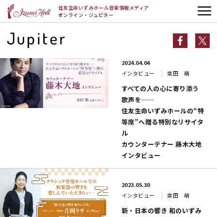
HOME
桒田 萌
住友生命いずみホール音楽情報メディア
オンライン・ジュピター
桒田 萌一覧
2024.04.04
インタビュー
桒田 萌
すべての人の心に寄り添う
歌声を──
住友生命いずみホールの“特
等席”へ贈る特別なリサイタ
ル
カウンターテナー 藤木大地
インタビュー
2023.05.30
インタビュー
桒田 萌
新・日本の響き 和のいずみ