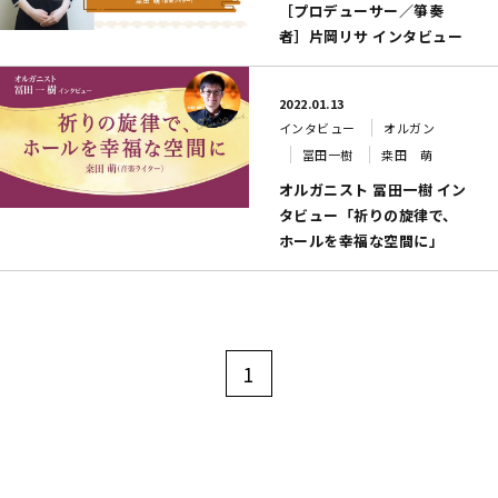
［プロデューサー／箏奏
者］片岡リサ インタビュー
2022.01.13
インタビュー
オルガン
冨田一樹
桒田 萌
オルガニスト 冨田一樹 イン
タビュー「祈りの旋律で、
ホールを幸福な空間に」
1