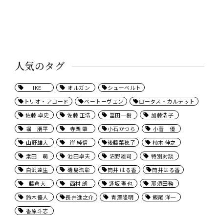
人気のタグ
IKE
オルガン
シューベルト
トリオ・アコード
ベートーヴェン
ロータス・カルテット
佐藤 卓史
佐藤 正浩
冨田一樹
加藤浩子
堀 朋平
寺西 肇
小石かつら
小菅 優
山野雄大
岸 純信
後藤菜穂子
柿木 伸之
桒田 萌
池田卓夫
沼野雄司
特別対談
白沢達生
磯島浩彰
筒井 はる香
筒井はる香
藤倉大
西村 朗
逢坂 聖也
那須田務
鈴木優人
長井進之介
青澤隆明
飯尾 洋一
香原斗志