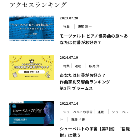
アクセスランキング
2023.07.20
特集
飯尾 洋一
モーツァルト ピアノ協奏曲の旅～あ
なたは何番がお好き？
2024.07.19
特集
連載
飯尾 洋一
あなたは何番がお好き？
作曲家別交響曲ランキング
第2回 ブラームス
2022.07.14
シューベルトの宇宙
連載
シューベル
ト
佐藤 卓史
シューベルトの宇宙【第3回】「菩提
樹」は誘う