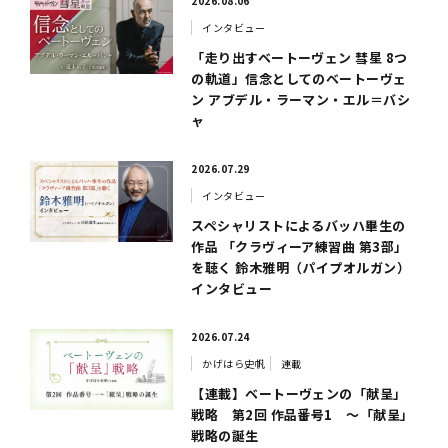
2026.08.06
インタビュー
「走り出すベートーヴェン 彗星 8つ
の軌道」信念としてのベートーヴェ
ン アブデル・ラーマン・エル＝バシ
ャ
2026.07.29
インタビュー
スペシャリストによるバッハ畢生の
作品 「クラヴィーア練習曲 第3部」
を聴く 鈴木雅明（パイプオルガン）
インタビュー
2026.07.24
かげはら史帆
連載
【連載】ベートーヴェンの「献呈」
戦略 第2回 作品番号1 ～「献呈」
戦略の誕生