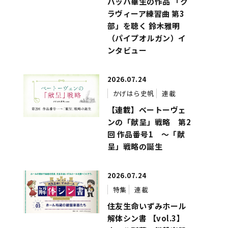
バッハ畢生の作品 「ク
ラヴィーア練習曲 第3
部」を聴く 鈴木雅明
（パイプオルガン）イ
ンタビュー
2026.07.24
かげはら史帆
連載
【連載】ベートーヴェ
ンの「献呈」戦略 第2
回 作品番号1 ～「献
呈」戦略の誕生
2026.07.24
特集
連載
住友生命いずみホール
解体シン書 【vol.3】