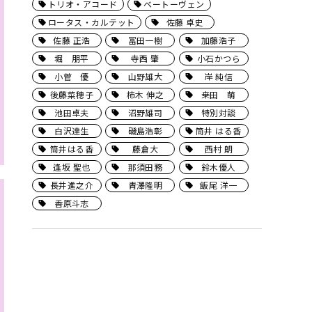
トリオ・アコード
ベートーヴェン
ロータス・カルテット
佐藤 卓史
佐藤 正浩
冨田一樹
加藤浩子
堀 朋平
寺西 肇
小石かつら
小菅 優
山野雄大
岸 純信
後藤菜穂子
柿木 伸之
桒田 萌
池田卓夫
沼野雄司
特別対談
白沢達生
磯島浩彰
筒井 はる香
筒井はる香
藤倉大
西村 朗
逢坂 聖也
那須田務
鈴木優人
長井進之介
青澤隆明
飯尾 洋一
香原斗志