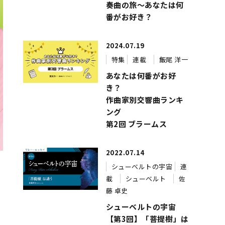
奏曲の旅～あなたは何
番がお好き？
2024.07.19
特集
連載
飯尾 洋一
あなたは何番がお好
き？
作曲家別交響曲ランキ
ング
第2回 ブラームス
2022.07.14
シューベルトの宇宙
連
載
シューベルト
佐
藤 卓史
シューベルトの宇宙
【第3回】「菩提樹」は