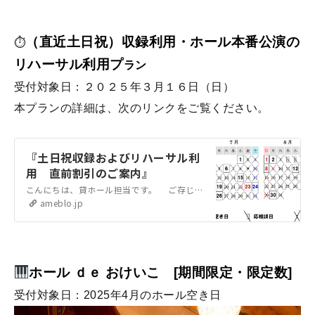
（直近土日祝）収録利用・ホール本番公演の
⏱
リハーサル利用プ
ラン
受付対象日：２０２５年３月１６日（日）
本プランの詳細は、次のリンクをご覧ください。
『土日祝収録およびリハーサル利
用 直前割引のご案内』
こんにちは、貸ホール担当です。 ご存じの方もいらっしゃると思いますが、弊ホールは公演利用以外にも、収録利用や弊ホール開催公演のリハーサル利用が可能です。この…
ameblo.jp
ホール ｄｅ おけいこ [期間限定・限定数]
受付対象日：
2025年4月のホール空き日