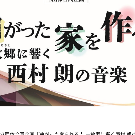
催の3団体合同企画『曲がった家を作る人 ―故郷に響く西村 