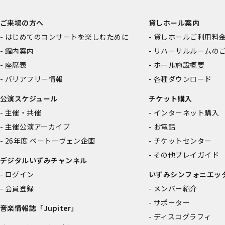
ご来場の方へ
貸しホール案内
はじめてのコンサートを楽しむために
貸しホールご利用料
館内案内
リハーサルルームの
座席表
ホール施設概要
バリアフリー情報
各種ダウンロード
公演スケジュール
チケット購入
主催・共催
インターネット購入
主催公演アーカイブ
お電話
26年度 ベートーヴェン企画
チケットセンター
その他プレイガイド
デジタルいずみチャンネル
ログイン
いずみシンフォニエッ
会員登録
メンバー紹介
サポーター
音楽情報誌「Jupiter」
ディスコグラフィ