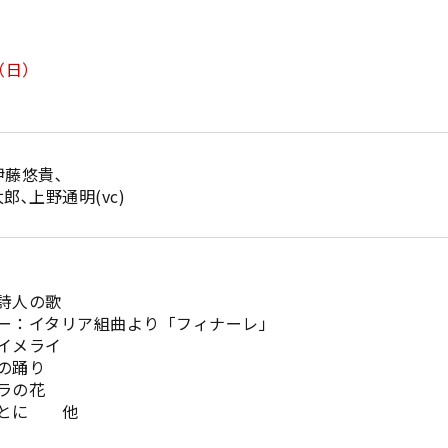
（日）
伊藤悠貴､
郎､上野通明(vc)
詩人の歌
ー：イタリア組曲より「フィナーレ」
イメライ
の踊り
ラの花
あとに 他