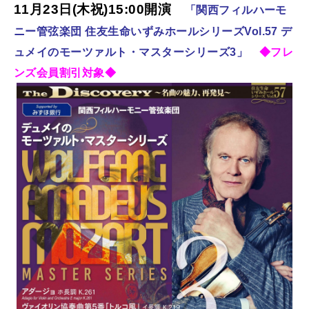
11月23日(木祝)15:00開演
「関西フィルハーモ
ニー管弦楽団 住友生命いずみホールシリーズVol.57 デ
ュメイのモーツァルト・マスターシリーズ3」
◆フレ
ンズ会員割引対象◆