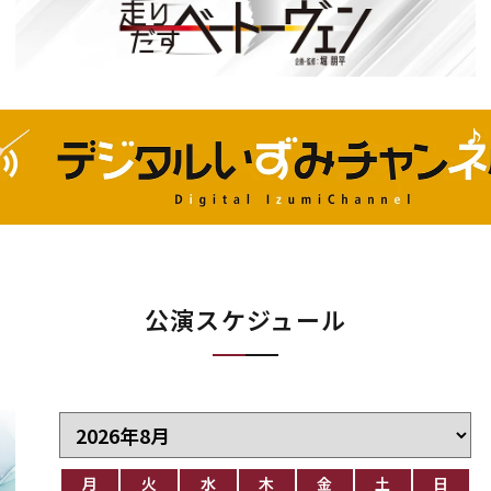
公演スケジュール
月
火
水
木
金
土
日