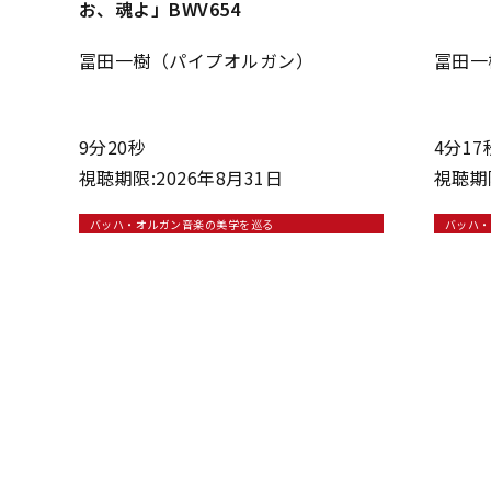
お、魂よ」BWV654
冨田一樹（パイプオルガン）
冨田一
9分20秒
4分17
視聴期限:2026年8月31日
視聴期限
バッハ・オルガン音楽の美学を巡る
バッハ・