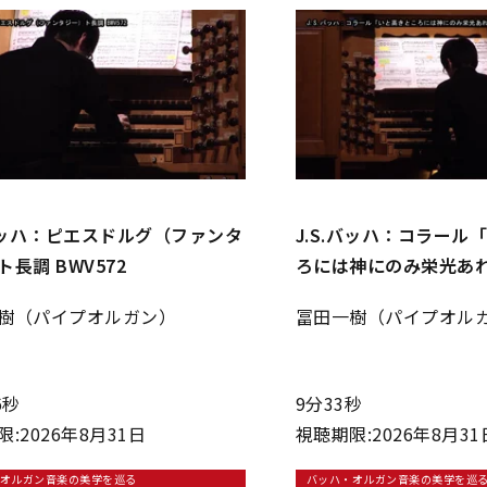
.バッハ：ピエスドルグ（ファンタ
J.S.バッハ：コラール
長調 BWV572
ろには神にのみ栄光あれ」
樹（パイプオルガン）
冨田一樹（パイプオル
6秒
9分33秒
:2026年8月31日
視聴期限:2026年8月31
オルガン音楽の美学を巡る
バッハ・オルガン音楽の美学を巡