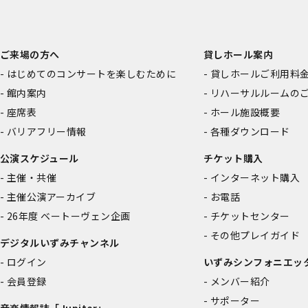
ご来場の方へ
貸しホール案内
はじめてのコンサートを楽しむために
貸しホールご利用料
館内案内
リハーサルルームの
座席表
ホール施設概要
バリアフリー情報
各種ダウンロード
公演スケジュール
チケット購入
主催・共催
インターネット購入
主催公演アーカイブ
お電話
26年度 ベートーヴェン企画
チケットセンター
その他プレイガイド
デジタルいずみチャンネル
ログイン
いずみシンフォニエッ
会員登録
メンバー紹介
サポーター