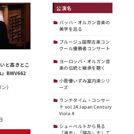
公演名
バッハ・オルガン音楽の
美学を巡る
ブルージュ国際古楽コン
クール優勝者コンサート
ヨーロッパ・オルガン音
「いと高きとこ
楽の伝統と継承を聴く
BWV662
小菅優いずみ室内楽シリ
ガン）
ーズ
ランチタイム・コンサー
ト vol.24 Japan Century
Viola 4
日
シューベルトから見る
「過去」「現在」そして
る