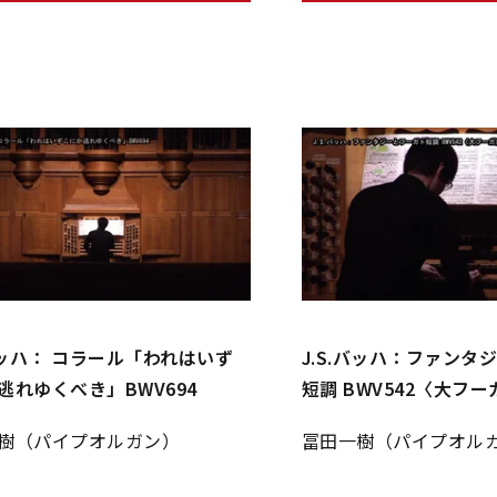
.バッハ： コラール「われはいず
J.S.バッハ：ファンタ
逃れゆくべき」BWV694
短調 BWV542〈大フー
樹（パイプオルガン）
冨田一樹（パイプオル