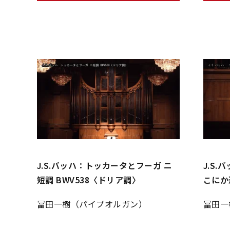
J.S.バッハ：トッカータとフーガ ニ
J.S
短調 BWV538〈ドリア調〉
こにか
冨田一樹（パイプオルガン）
冨田一