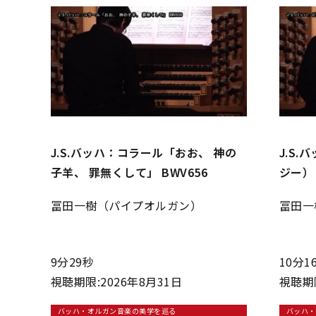
J.S.バッハ：コラール「おお、 神の
J.S
子羊、 罪無くして」 BWV656
ジー）ト
冨田一樹（パイプオルガン）
冨田一
9分29秒
10分1
視聴期限:2026年8月31日
視聴期限
バッハ・オルガン音楽の美学を巡る
バッハ・