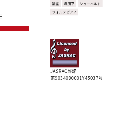
講座
堀朋平
シューベルト
フォルテピアノ
日
る
JASRAC許諾
第9034090001Y45037号