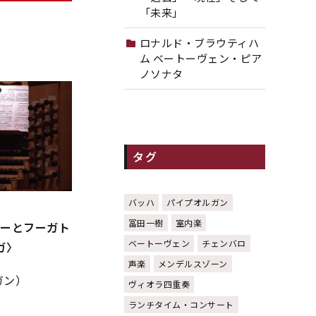
「未来」
ロナルド・ブラウティハ
ム ベートーヴェン・ピア
ノソナタ
タグ
バッハ
パイプオルガン
冨田一樹
室内楽
ジーとフーガト
ベートーヴェン
チェンバロ
ガ〉
声楽
メンデルスゾーン
ガン）
ヴィオラ四重奏
ランチタイム・コンサート