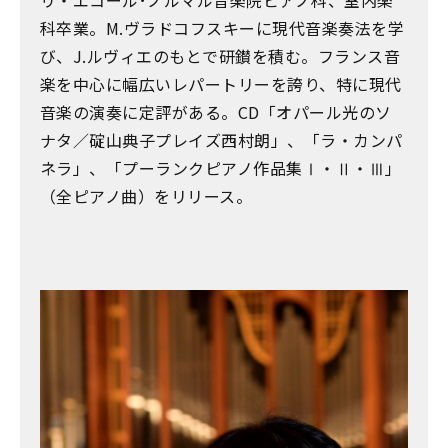
リ・エコール･ノルマル音楽院ピアノ科、室内楽
科卒業。M.ヴラドコフスキーに現代音楽奏法を学
び、J.ルヴィエのもとで研鑚を積む。フランス音
楽を中心に幅広いレパートリーを誇り、特に現代
音楽の演奏に定評がある。CD「オパール光のソ
ナタ／碇山典子プレイズ西村朗」、「ラ・カンパ
ネラ」、「プーランクピアノ作品集Ⅰ・Ⅱ・Ⅲ」
（全ピアノ曲）をリリース。