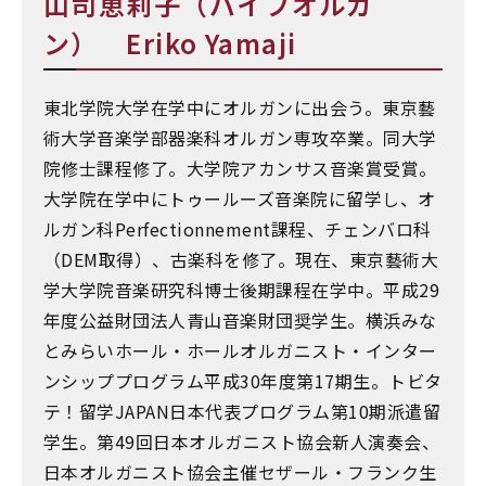
山司恵莉子（パイプオルガ
ン） Eriko Yamaji
東北学院大学在学中にオルガンに出会う。東京藝
術大学音楽学部器楽科オルガン専攻卒業。同大学
院修士課程修了。大学院アカンサス音楽賞受賞。
大学院在学中にトゥールーズ音楽院に留学し、オ
ルガン科Perfectionnement課程、チェンバロ科
（DEM取得）、古楽科を修了。現在、東京藝術大
学大学院音楽研究科博士後期課程在学中。平成29
年度公益財団法人青山音楽財団奨学生。横浜みな
とみらいホール・ホールオルガニスト・インター
ンシッププログラム平成30年度第17期生。トビタ
テ！留学JAPAN日本代表プログラム第10期派遣留
学生。第49回日本オルガニスト協会新人演奏会、
日本オルガニスト協会主催セザール・フランク生