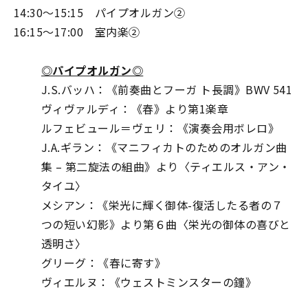
14:30～15:15 パイプオルガン②
16:15～17:00 室内楽②
◎パイプオルガン◎
J.S.バッハ：《前奏曲とフーガ ト長調》BWV 541
ヴィヴァルディ：《春》より第1楽章
ルフェビュール＝ヴェリ：《演奏会用ボレロ》
J.A.ギラン：《マニフィカトのためのオルガン曲
集 – 第二旋法の組曲》より〈ティエルス・アン・
タイユ〉
メシアン：《栄光に輝く御体-復活したる者の７
つの短い幻影》より第６曲〈栄光の御体の喜びと
透明さ〉
グリーグ：《春に寄す》
ヴィエルヌ：《ウェストミンスターの鐘》