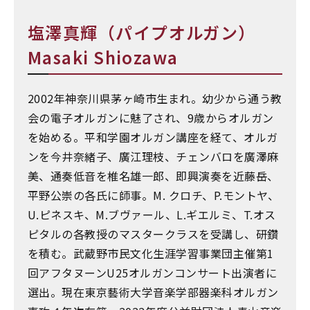
塩澤真輝（パイプオルガン）
Masaki Shiozawa
2002年神奈川県茅ヶ崎市生まれ。幼少から通う教
会の電子オルガンに魅了され、9歳からオルガン
を始める。平和学園オルガン講座を経て、オルガ
ンを今井奈緒子、廣江理枝、チェンバロを廣澤麻
美、通奏低音を椎名雄一郎、即興演奏を近藤岳、
平野公崇の各氏に師事。M. クロチ、P.モントヤ、
U.ピネスキ、M.ブヴァール、L.ギエルミ、T.オス
ピタルの各教授のマスタークラスを受講し、研鑽
を積む。武蔵野市民文化生涯学習事業団主催第1
回アフタヌーンU25オルガンコンサート出演者に
選出。現在東京藝術大学音楽学部器楽科オルガン