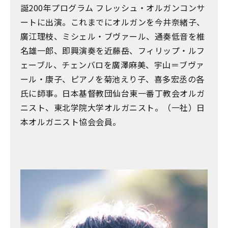
誕200年プログラム フレッシュ・オルガンコンサ
ートに出演。これまでにオルガンを今井奈緒子、
廣江理枝、ミシェル・ブヴァール、通奏低音を椎
名雄一郎、即興演奏を近藤岳、フィリップ・ルフ
ェーブル、チェンバロを廣澤麻美、宇山＝ブヴァ
ール・康子、ピアノを菊池えり子、喜多宏丞の各
氏に師事。日本基督教団仙台東一番丁教会オルガ
ニスト、東北学院大学オルガニスト。（一社）日
本オルガニスト協会会員。