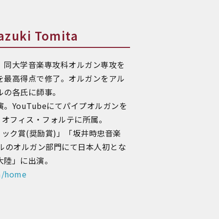
ki Tomita
。同大学音楽専攻科オルガン専攻を
を最高得点で修了。オルガンをアル
ルの各氏に師事。
YouTubeにてパイプオルガンを
。オフィス・フォルテに所属。
ック賞(奨励賞)」「坂井時忠音楽
ルのオルガン部門にて日本人初とな
大陸」に出演。
om/home