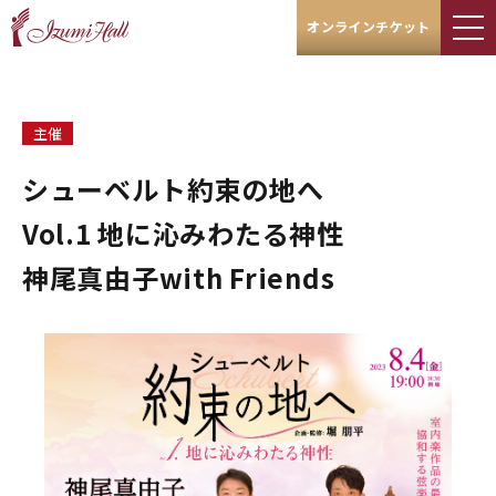
オンラインチケット
主催
シューベルト――約束の地へ
Vol.1 地に沁みわたる神性
神尾真由子with Friends