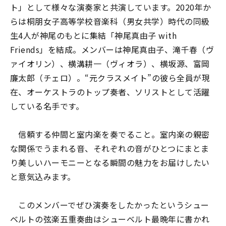
ト」として様々な演奏家と共演しています。2020年か
らは桐朋女子高等学校音楽科（男女共学）時代の同級
生4人が神尾のもとに集結「神尾真由子 with
Friends」を結成。メンバーは神尾真由子、滝千春（ヴ
ァイオリン）、横溝耕一（ヴィオラ）、横坂源、富岡
廉太郎（チェロ）。“元クラスメイト”の彼ら全員が現
在、オーケストラのトップ奏者、ソリストとして活躍
している名手です。
信頼する仲間と室内楽を奏でること。室内楽の親密
な関係でうまれる音、それぞれの音がひとつにまとま
り美しいハーモニーとなる瞬間の魅力をお届けしたい
と意気込みます。
このメンバーでぜひ演奏をしたかったというシュー
ベルトの弦楽五重奏曲はシューベルト最晩年に書かれ