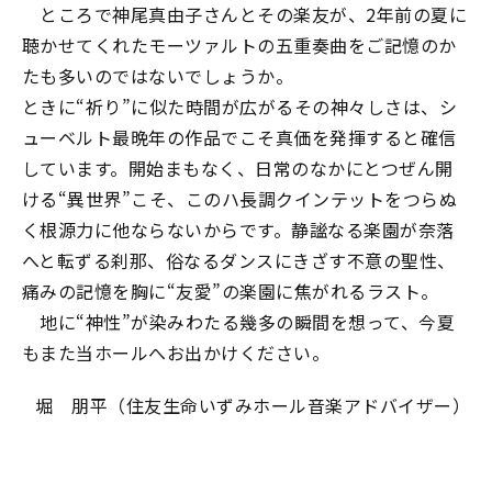
ところで神尾真由子さんとその楽友が、2年前の夏に
聴かせてくれたモーツァルトの五重奏曲をご記憶のか
たも多いのではないでしょうか。
ときに“祈り”に似た時間が広がるその神々しさは、シ
ューベルト最晩年の作品でこそ真価を発揮すると確信
しています。開始まもなく、日常のなかにとつぜん開
ける“異世界”こそ、このハ長調クインテットをつらぬ
く根源力に他ならないからです。静謐なる楽園が奈落
へと転ずる刹那、俗なるダンスにきざす不意の聖性、
痛みの記憶を胸に“友愛”の楽園に焦がれるラスト。
地に“神性”が染みわたる幾多の瞬間を想って、今夏
もまた当ホールへお出かけください。
堀 朋平（住友生命いずみホール音楽アドバイザー）