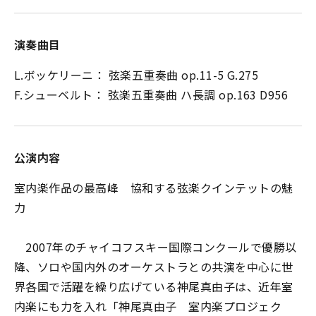
演奏曲目
L.ボッケリーニ： 弦楽五重奏曲 op.11-5 G.275
F.シューベルト： 弦楽五重奏曲 ハ長調 op.163 D956
公演内容
室内楽作品の最高峰 協和する弦楽クインテットの魅
力
2007年のチャイコフスキー国際コンクールで優勝以
降、ソロや国内外のオーケストラとの共演を中心に世
界各国で活躍を繰り広げている神尾真由子は、近年室
内楽にも力を入れ「神尾真由子 室内楽プロジェク