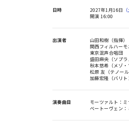
日時
2027年1月16日
（
開演 16:00
出演者
山田和樹（指揮
関西フィルハーモ
東京混声合唱団
盛田麻央（ソプラ
秋本悠希（メゾ・
松原 友（テノー
加藤宏隆（バリト
演奏曲目
モーツァルト：ミサ曲
ベートーヴェン：ミサ