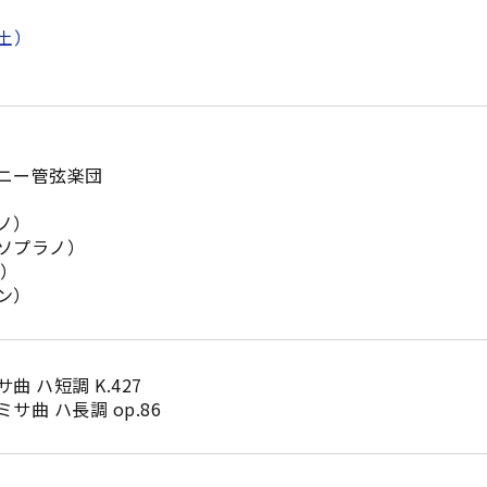
土）
）
ニー管弦楽団
ノ）
ソプラノ）
ル）
ン）
 ハ短調 K.427
曲 ハ長調 op.86