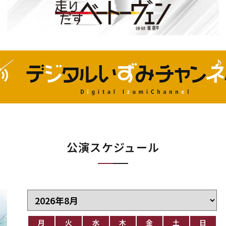
公演スケジュール
月
火
水
木
金
土
日