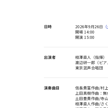
日時
2026年9月26日
（
開場 14:00
開演 15:00
出演者
相澤直人（指揮）
渡辺研一郎（ピア
東京混声合唱団
演奏曲目
信長貴富作曲/村
上田真樹作曲：無
土田豊貴作曲/寺
相澤直人作曲/さ