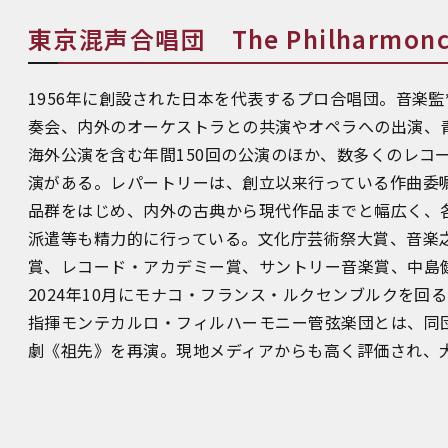
東京混声合唱団 The Philharmonc C
1956年に創設された日本を代表するプロ合唱団。音楽
奏会、内外のオーケストラとの共演やオペラへの出演、
海外公演を含む年間150回の公演のほか、数多くのレコ
演がある。レパートリーは、創立以来行っている作曲委嘱
品群をはじめ、内外の古典から現代作品までと幅広く、
派遣等も精力的に行っている。文化庁芸術祭大賞、音楽
賞、レコード・アカデミー賞、サントリー音楽賞、中島
2024年10月にモナコ・フランス・ルクセンブルクを回
指揮モンテカルロ・フィルハーモニー管弦楽団とは、同
劇《祖先》を再演。現地メディアからも高く評価され、