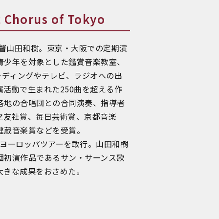
horus of Tokyo
監督山田和樹。東京・大阪での定期演
青少年を対象とした鑑賞音楽教室、
ーディングやテレビ、ラジオへの出
活動で生まれた250曲を超える作
各地の合唱団との合同演奏、指導者
之友社賞、毎日芸術賞、京都音楽
健蔵音楽賞などを受賞。
るヨーロッパツアーを敢行。山田和樹
団初演作品であるサン・サーンス歌
大きな成果をおさめた。