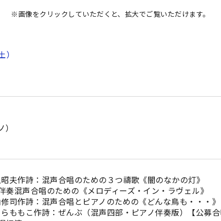
※画像をクリックしていただくと、拡大でご覧いただけます。
土）
ノ）
上昭夫作詩：混声合唱のための３つ禱歌《闇のなかの灯》
伴奏混声合唱のための《メロディーズ・イン・ラヴェル》
山修司作詩：混声合唱とピアノのための《どんな鳥も・・・》
くらももこ作詩：ぜんぶ（混声四部・ピアノ伴奏版）【公募