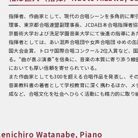
指揮者、作曲家として、現代の合唱シーンを多角的に牽
理事、東京都合唱連盟副理事長、JCDA日本合唱指揮者
京藝術大学および洗足学園音楽大学にて後進の指導にあ
指揮者としては、あい混声合唱団や女声合唱団 ゆめの
国大会金賞、トロサ国際合唱コンクール2位入賞など、
る。“曲が喜ぶ演奏”を信条に、音楽の本質に寄り添う緻
においても厚い信頼を寄せられている。
また作曲家としても300を超える合唱作品を発表し、そ
音楽教科書の著者として学校教育に深く携わるほか、メ
成など、合唱文化を社会へひらく活動にも精力的に取り
hiro Watanabe, Piano