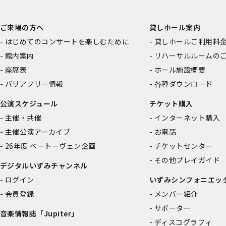
ご来場の方へ
貸しホール案内
はじめてのコンサートを楽しむために
貸しホールご利用料
館内案内
リハーサルルームの
座席表
ホール施設概要
バリアフリー情報
各種ダウンロード
公演スケジュール
チケット購入
主催・共催
インターネット購入
主催公演アーカイブ
お電話
26年度 ベートーヴェン企画
チケットセンター
その他プレイガイド
デジタルいずみチャンネル
ログイン
いずみシンフォニエッ
会員登録
メンバー紹介
サポーター
音楽情報誌「Jupiter」
ディスコグラフィ