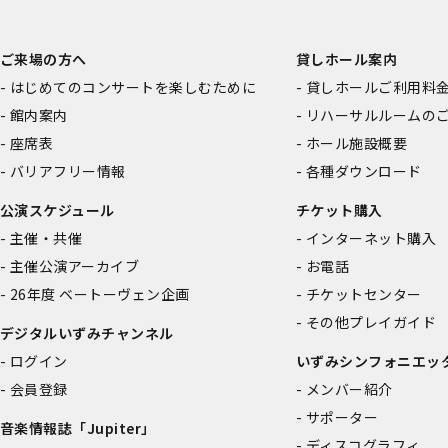
ご来場の方へ
貸しホール案内
はじめてのコンサートを楽しむために
貸しホールご利用料
館内案内
リハーサルルームの
座席表
ホール施設概要
バリアフリー情報
各種ダウンロード
公演スケジュール
チケット購入
主催・共催
インターネット購入
主催公演アーカイブ
お電話
26年度 ベートーヴェン企画
チケットセンター
その他プレイガイド
デジタルいずみチャンネル
ログイン
いずみシンフォニエッ
会員登録
メンバー紹介
サポーター
音楽情報誌「Jupiter」
ディスコグラフィ