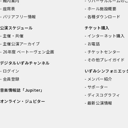
館内案内
リハーサルルームの
座席表
ホール施設概要
バリアフリー情報
各種ダウンロード
公演スケジュール
チケット購入
主催・共催
インターネット購入
主催公演アーカイブ
お電話
26年度 ベートーヴェン企画
チケットセンター
その他プレイガイド
デジタルいずみチャンネル
ログイン
いずみシンフォニエッ
会員登録
メンバー紹介
サポーター
音楽情報誌「Jupiter」
ディスコグラフィ
オンライン・ジュピター
最新公演情報