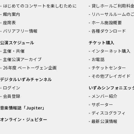
はじめてのコンサートを楽しむために
貸しホールご利用料
館内案内
リハーサルルームの
座席表
ホール施設概要
バリアフリー情報
各種ダウンロード
公演スケジュール
チケット購入
主催・共催
インターネット購入
主催公演アーカイブ
お電話
26年度 ベートーヴェン企画
チケットセンター
その他プレイガイド
デジタルいずみチャンネル
ログイン
いずみシンフォニエッ
会員登録
メンバー紹介
サポーター
音楽情報誌「Jupiter」
ディスコグラフィ
オンライン・ジュピター
最新公演情報