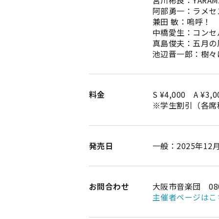
阿部勇一：ラメセス
兼田 敏：嗚呼！
中橋愛生：コンセ
真島俊夫：五月の
池辺晋一郎：樹々
料金
S ¥4,000 A ¥3,
※学生割引（各席種
発売日
一般：2025年12
お問合わせ
大阪市音楽団 0800
主催者ページはこ