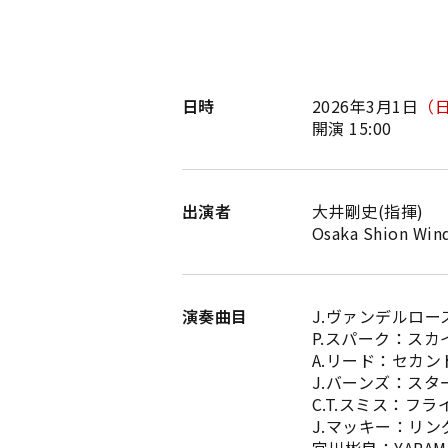
日時
2026年3月1日
（
開演 15:00
出演者
大井剛史(指揮)
Osaka Shion Wi
演奏曲目
J.ヴァンデルロ
P.スパーク：スカ
A.リード：セカ
J.バーンズ：ス
C.T.スミス：フラ
J.マッキー：リ
宮川彬良：YARAM