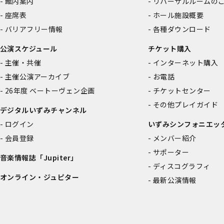
館内案内
リハーサルルームの
座席表
ホール施設概要
バリアフリー情報
各種ダウンロード
公演スケジュール
チケット購入
主催・共催
インターネット購入
主催公演アーカイブ
お電話
26年度 ベートーヴェン企画
チケットセンター
その他プレイガイド
デジタルいずみチャンネル
ログイン
いずみシンフォニエッ
会員登録
メンバー紹介
サポーター
音楽情報誌「Jupiter」
ディスコグラフィ
オンライン・ジュピター
最新公演情報