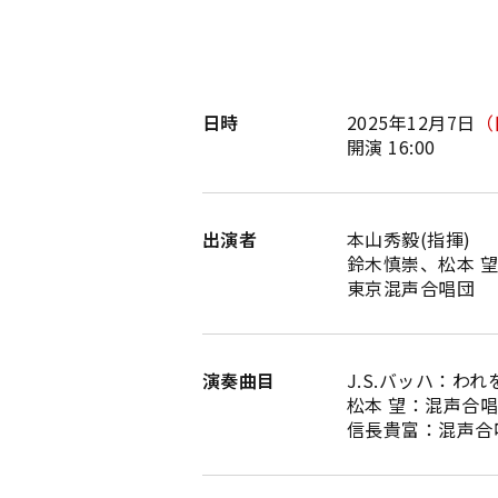
日時
2025年12月7日
（
開演 16:00
出演者
本山秀毅(指揮)
鈴木慎崇、松本 望(
東京混声合唱団
演奏曲目
J.S.バッハ：われ
松本 望：混声合
信長貴富：混声合唱と