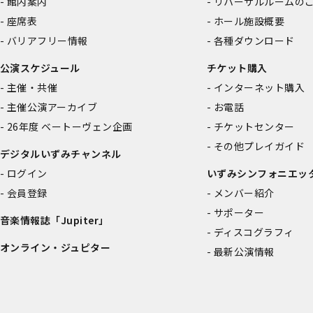
館内案内
リハーサルルームの
座席表
ホール施設概要
バリアフリー情報
各種ダウンロード
公演スケジュール
チケット購入
主催・共催
インターネット購入
主催公演アーカイブ
お電話
26年度 ベートーヴェン企画
チケットセンター
その他プレイガイド
デジタルいずみチャンネル
ログイン
いずみシンフォニエッ
会員登録
メンバー紹介
サポーター
音楽情報誌「Jupiter」
ディスコグラフィ
オンライン・ジュピター
最新公演情報