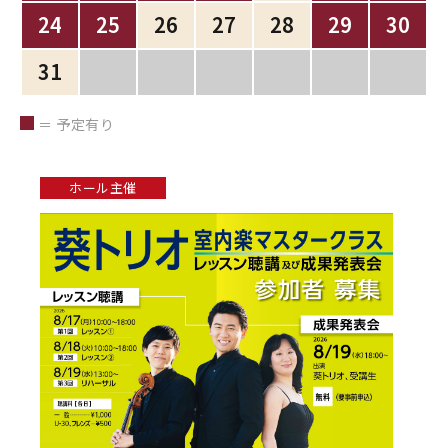
24
25
26
27
28
29
30
31
＝ 予定有り
ホール主催