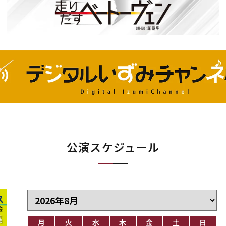
公演スケジュール
月
火
水
木
金
土
日