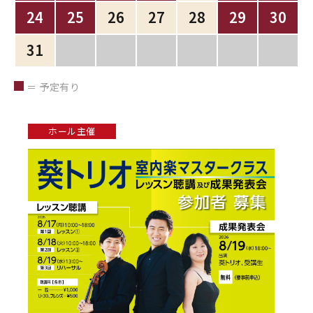
24
25
26
27
28
29
30
31
＝ 予定有り
ホール主催