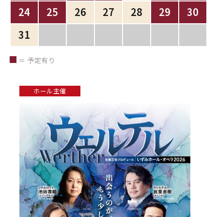
24
25
26
27
28
29
30
31
＝ 予定有り
ホール主催